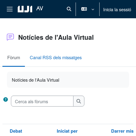
Ves al contingut principal
Panell lateral
AV
Inicia la sessió
Commuta l'entrada de la cerca
Notícies de l'Aula Virtual
Fòrum
Canal RSS dels missatges
Requisits de compleció
Notícies de l'Aula Virtual
Cerca als fòrums
Cerca als fòrums
Debat
Iniciat per
Darrer mis