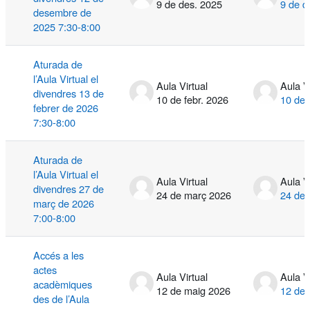
9 de des. 2025
9 de d
desembre de
2025 7:30-8:00
Aturada de
l’Aula Virtual el
Aula Virtual
Aula V
divendres 13 de
10 de febr. 2026
10 de 
febrer de 2026
7:30-8:00
Aturada de
l’Aula Virtual el
Aula Virtual
Aula V
divendres 27 de
24 de març 2026
24 de
març de 2026
7:00-8:00
Accés a les
actes
Aula Virtual
Aula V
acadèmiques
12 de maig 2026
12 de 
des de l’Aula