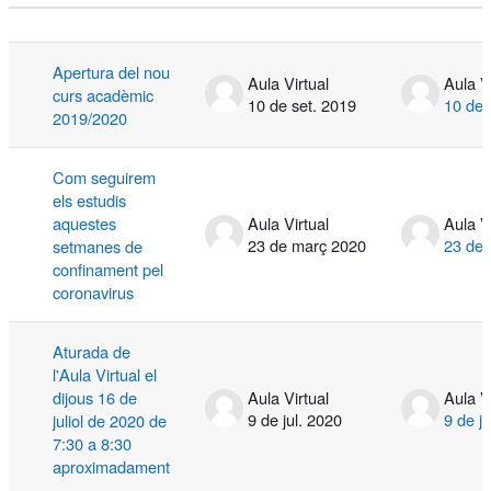
Estat
Llista de debats. S'estan mostrant els
Apertura del nou
Aula Virtual
Aula V
curs acadèmic
10 de set. 2019
10 de 
2019/2020
Com seguirem
els estudis
aquestes
Aula Virtual
Aula V
23 de març 2020
23 de
setmanes de
confinament pel
coronavirus
Aturada de
l'Aula Virtual el
dijous 16 de
Aula Virtual
Aula V
9 de jul. 2020
9 de ju
juliol de 2020 de
7:30 a 8:30
aproximadament