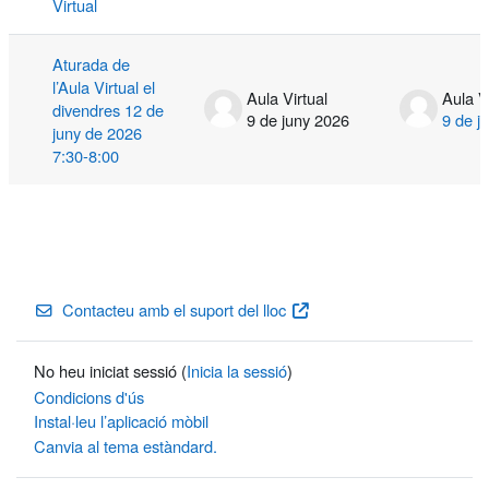
Virtual
Aturada de
l’Aula Virtual el
Aula Virtual
Aula V
divendres 12 de
9 de juny 2026
9 de j
juny de 2026
7:30-8:00
Contacteu amb el suport del lloc
No heu iniciat sessió (
Inicia la sessió
)
Condicions d'ús
Instal·leu l’aplicació mòbil
Canvia al tema estàndard.