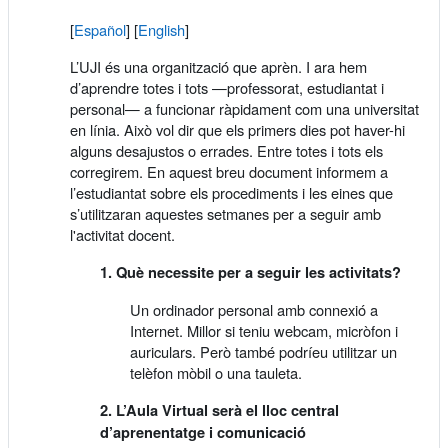
[
Español
]
[
English
]
L’UJI és una organització que aprèn. I ara hem
d’aprendre totes i tots —professorat, estudiantat i
personal— a funcionar ràpidament com una universitat
en línia. Això vol dir que els primers dies pot haver-hi
alguns desajustos o errades. Entre totes i tots els
corregirem. En aquest breu document informem a
l’estudiantat sobre els procediments i les eines que
s’utilitzaran aquestes setmanes per a seguir amb
l'activitat docent.
1. Què necessite per a seguir les activitats?
Un ordinador personal amb connexió a
Internet. Millor si teniu webcam, micròfon i
auriculars. Però també podríeu utilitzar un
telèfon mòbil o una tauleta.
2. L’Aula Virtual serà el lloc central
d’aprenentatge i comunicació