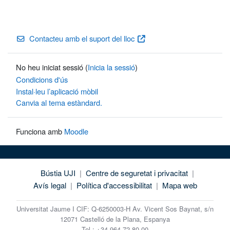
Contacteu amb el suport del lloc
No heu iniciat sessió (
Inicia la sessió
)
Condicions d'ús
Instal·leu l’aplicació mòbil
Canvia al tema estàndard.
Funciona amb
Moodle
Bústia UJI
|
Centre de seguretat i privacitat
|
Avís legal
|
Política d'accessibilitat
|
Mapa web
Universitat Jaume I CIF: Q-6250003-H Av. Vicent Sos Baynat, s/n
12071 Castelló de la Plana, Espanya
Tel.: +34 964 72 80 00