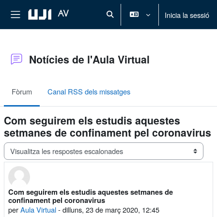
Ves al contingut principal
Panell lateral
AV
Inicia la sessió
Commuta l'entrada de la cerca
Notícies de l'Aula Virtual
Fòrum
Canal RSS dels missatges
Com seguirem els estudis aquestes
setmanes de confinament pel coronavirus
Mode de visualització
Com seguirem els estudis aquestes setmanes de
Nombre de respostes: 0
confinament pel coronavirus
per
Aula Virtual
-
dilluns, 23 de març 2020, 12:45