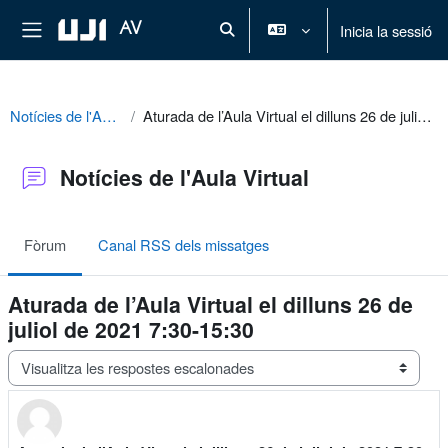
Ves al contingut principal
Panell lateral
AV
Inicia la sessió
Commuta l'entrada de la cerca
Notícies de l'Aula Virtual
Aturada de l’Aula Virtual el dilluns 26 de juliol de 2021 7:30-15:30
Notícies de l'Aula Virtual
Fòrum
Canal RSS dels missatges
Aturada de l’Aula Virtual el dilluns 26 de
juliol de 2021 7:30-15:30
Mode de visualització