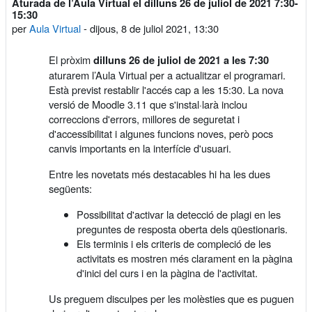
Aturada de l’Aula Virtual el dilluns 26 de juliol de 2021 7:30-
Nombre de respostes: 0
15:30
per
Aula Virtual
-
dijous, 8 de juliol 2021, 13:30
El pròxim
dilluns 26 de juliol de 2021 a les 7:30
aturarem l’Aula Virtual per a actualitzar el programari.
Està previst restablir l'accés cap a les 15:30. La nova
versió de Moodle 3.11 que s'instal·larà inclou
correccions d'errors, millores de seguretat i
d'accessibilitat i algunes funcions noves, però pocs
canvis importants en la interfície d'usuari.
Entre les novetats més destacables hi ha les dues
següents:
Possibilitat d'activar la detecció de plagi en les
preguntes de resposta oberta dels qüestionaris.
Els terminis i els criteris de compleció de les
activitats es mostren més clarament en la pàgina
d'inici del curs i en la pàgina de l'activitat.
Us preguem disculpes per les molèsties que es puguen