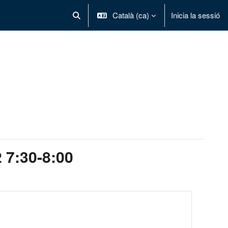
Català ‎(ca)‎
Inicia la sessió
Commuta l'entrada de la cerca
2 7:30-8:00