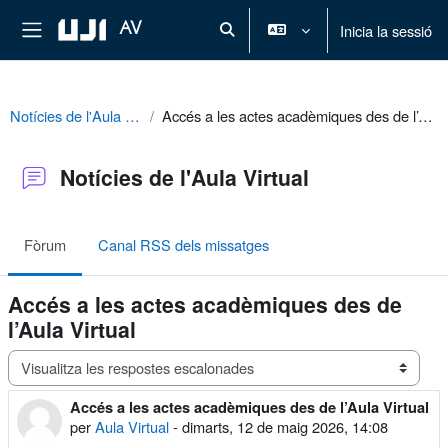
Ves al contingut principal
Panell lateral
AV
Inicia la sessió
Commuta l'entrada de la cerca
Notícies de l'Aula Virtual
Accés a les actes acadèmiques des de l’Aula Virtual
Notícies de l'Aula Virtual
Fòrum
Canal RSS dels missatges
Accés a les actes acadèmiques des de
l’Aula Virtual
Mode de visualització
Accés a les actes acadèmiques des de l’Aula Virtual
Nombre de respostes: 0
per
Aula Virtual
-
dimarts, 12 de maig 2026, 14:08