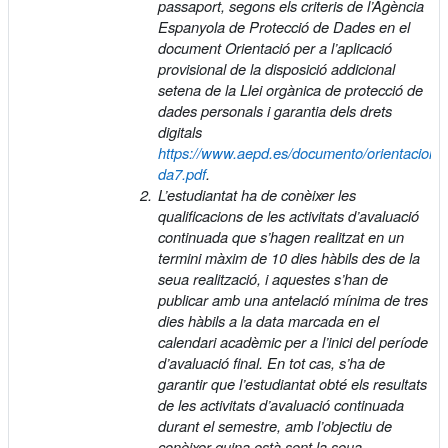
passaport, segons els criteris de l’Agència
Espanyola de Protecció de Dades en el
document Orientació per a l’aplicació
provisional de la disposició addicional
setena de la Llei orgànica de protecció de
dades personals i garantia dels drets
digitals
https://www.aepd.es/documento/orientacione
da7.pdf
.
L’estudiantat ha de conèixer les
qualificacions de les activitats d’avaluació
continuada que s’hagen realitzat en un
termini màxim de 10 dies hàbils des de la
seua realització, i aquestes s’han de
publicar amb una antelació mínima de tres
dies hàbils a la data marcada en el
calendari acadèmic per a l’inici del període
d’avaluació final. En tot cas, s’ha de
garantir que l’estudiantat obté els resultats
de les activitats d’avaluació continuada
durant el semestre, amb l’objectiu de
conèixer quina està sent la seua