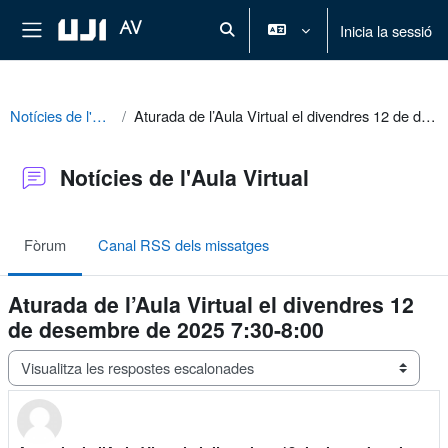
Ves al contingut principal
Panell lateral
AV
Inicia la sessió
Commuta l'entrada de la cerca
Notícies de l'Aula Virtual
Aturada de l’Aula Virtual el divendres 12 de desembre de 2025 7:30-8:00
Notícies de l'Aula Virtual
Fòrum
Canal RSS dels missatges
Aturada de l’Aula Virtual el divendres 12
de desembre de 2025 7:30-8:00
Mode de visualització