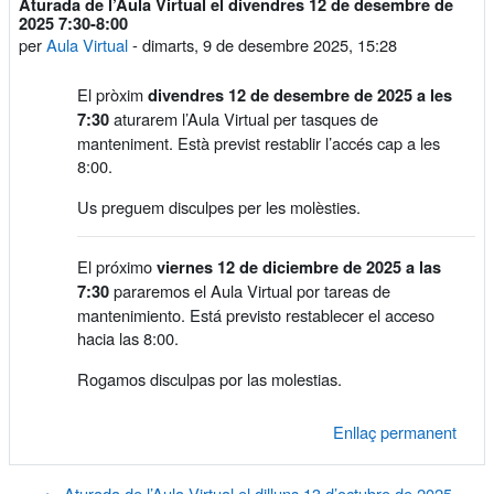
Aturada de l’Aula Virtual el divendres 12 de desembre de
Nombre de respostes: 0
2025 7:30-8:00
per
Aula Virtual
-
dimarts, 9 de desembre 2025, 15:28
El pròxim
divendres 12 de desembre de 2025 a les
aturarem l’Aula Virtual per tasques de
7:30
manteniment. Està previst restablir l’accés cap a les
8:00.
Us preguem disculpes per les molèsties.
El próximo
viernes 12 de diciembre de 2025 a las
pararemos el Aula Virtual por tareas de
7:30
mantenimiento. Está previsto restablecer el acceso
hacia las 8:00.
Rogamos disculpas por las molestias.
Enllaç permanent
← Aturada de l’Aula Virtual el dilluns 13 d’octubre de 2025