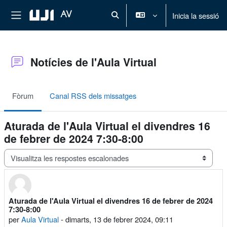
Ves al contingut principal
Panell lateral
AV
Inicia la sessió
Commuta l'entrada de la cerca
Notícies de l'Aula Virtual
Fòrum
Canal RSS dels missatges
Aturada de l'Aula Virtual el divendres 16
de febrer de 2024 7:30-8:00
Mode de visualització
Aturada de l'Aula Virtual el divendres 16 de febrer de 2024
Nombre de respostes: 0
7:30-8:00
per
Aula Virtual
-
dimarts, 13 de febrer 2024, 09:11