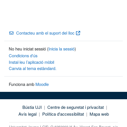
Contacteu amb el suport del lloc
No heu iniciat sessió (
Inicia la sessió
)
Condicions d'ús
Instal·leu l’aplicació mòbil
Canvia al tema estàndard.
Funciona amb
Moodle
Bústia UJI
|
Centre de seguretat i privacitat
|
Avís legal
|
Política d'accessibilitat
|
Mapa web
Universitat Jaume I CIF: Q-6250003-H Av. Vicent Sos Baynat, s/n