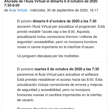
Aturada de l’Aula Virtual el dimarts 6 d’octubre de 2020
Número de respuestas: 0
7:30-8:00
de
Aula Virtual
-
miércoles, 30 de septiembre de 2020, 16:17
El pròxim
dimarts 6 d’octubre de 2020 a les 7:30
aturarem l’Aula Virtual per actualitzar el programari. Està
previst restablir l'accés cap a les 8:00. Aquesta
actualització inclou correccions d'errors i millores de
seguretat i accessibilitat, però no incorpora funcions
noves ni canvis importants en la interfície d'usuari.
Us preguem disculpes per les molèsties.
El próximo
martes 6 de octubre de 2020 a las 7:30
pararemos el Aula Virtual para actualizar el software.
Está previsto restablecer el acceso hacia las 8:00. Esta
actualización incluye correcciones de errores y mejoras
de seguridad y accesibilidad, pero no incorpora
funciones nuevas ni cambios importantes en la interfaz
de usuario.
Rogamos disculpas por las molestias.