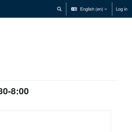
English ‎(en)‎
Log in
Toggle search input
:30-8:00