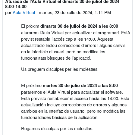
Aturada de l’Aula Virtual el dimarts 30 de juliol de 2024
Número de respostas: 0
8:00-14:00
por
Aula Virtual
-
martes, 23 de xullo de 2024, 1:11 PM
El pròxim
dimarts 30 de juliol de 2024 a les 8:00
aturarem l’Aula Virtual per actualitzar el programari. Està
previst restablir l’accés cap a les 14:00. Aquesta
actualització inclou correccions d’errors i alguns canvis
en la interfície d’usuari, però no modifica les
funcionalitats bàsiques de l’aplicació.
Us preguem disculpes per les molèsties.
El próximo
martes 30 de julio de 2024 a las 8:00
pararemos el Aula Virtual para actualizar el software.
Está previsto restablecer el acceso hacia las 14:00. Esta
actualización incluye correcciones de errores y algunos
cambios en la interfaz de usuario, pero no modifica las
funcionalidades básicas de la aplicación.
Rogamos disculpas por las molestias.