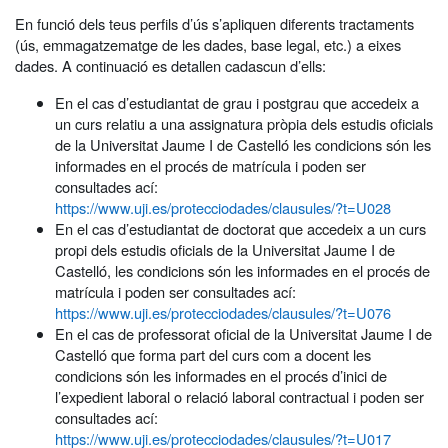
En funció dels teus perfils d’ús s’apliquen diferents tractaments
(ús, emmagatzematge de les dades, base legal, etc.) a eixes
dades. A continuació es detallen cadascun d’ells:
En el cas d’estudiantat de grau i postgrau que accedeix a
un curs relatiu a una assignatura pròpia dels estudis oficials
de la Universitat Jaume I de Castelló les condicions són les
informades en el procés de matrícula i poden ser
consultades ací:
https://www.uji.es/protecciodades/clausules/?t=U028
En el cas d’estudiantat de doctorat que accedeix a un curs
propi dels estudis oficials de la Universitat Jaume I de
Castelló, les condicions són les informades en el procés de
matrícula i poden ser consultades ací:
https://www.uji.es/protecciodades/clausules/?t=U076
En el cas de professorat oficial de la Universitat Jaume I de
Castelló que forma part del curs com a docent les
condicions són les informades en el procés d’inici de
l’expedient laboral o relació laboral contractual i poden ser
consultades ací:
https://www.uji.es/protecciodades/clausules/?t=U017