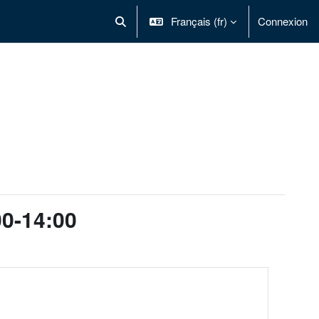
Français ‎(fr)‎
Connexion
Activer/désactiver la saisie de recherche
00-14:00