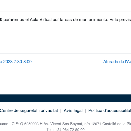
30
pararemos el Aula Virtual por tareas de mantenimiento. Está previst
de 2023 7:30-8:00
Aturada de l'A
Centre de seguretat i privacitat
|
Avís legal
|
Política d'accessibilita
Jaume I CIF: Q-6250003-H Av. Vicent Sos Baynat, s/n 12071 Castelló de la P
Tel.: +34 964 72 80 00