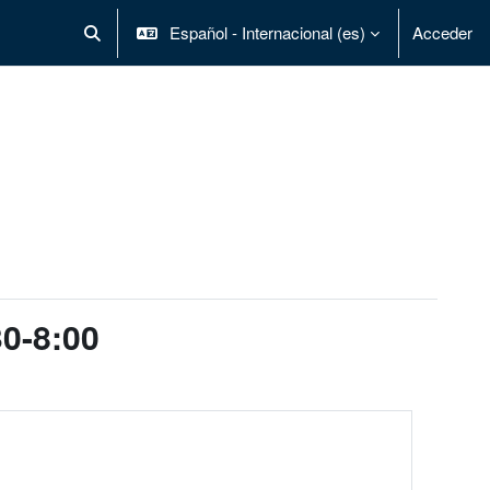
Español - Internacional ‎(es)‎
Acceder
Selector de búsqueda de entrada
30-8:00