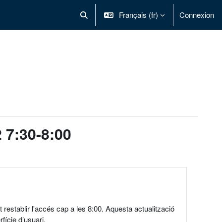
Français ‎(fr)‎
Connexion
Activer/désactiver la saisie de recherche
2 7:30-8:00
t restablir l'accés cap a les 8:00. Aquesta actualització
fície d’usuari.