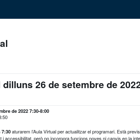
al
el dilluns 26 de setembre de 202
embre de 2022 7:30-8:00
8:50
 7:30
aturarem l’Aula Virtual per actualitzar el programari. Està previs
 i accessibilitat, però no incorpora funcions noves ni canvis en la inter