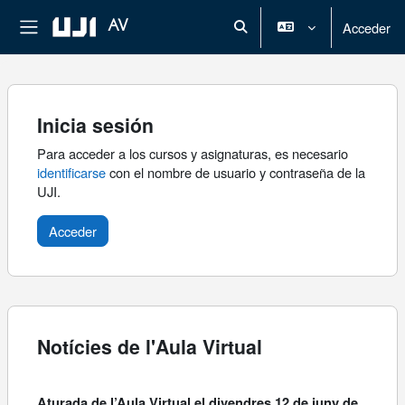
Salta al contenido principal
Panel lateral
AV
Acceder
Selector de búsqueda de ent
Inicia sesión
Para acceder a los cursos y asignaturas, es necesario
identificarse
con el nombre de usuario y contraseña de la
UJI.
Notícies de l'Aula Virtual
Aturada de l’Aula Virtual el divendres 12 de juny de