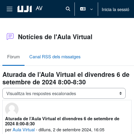
Ves al contingut principal
Panell lateral
AV
Inicia la sessió
Commuta l'entrada de la cerca
Notícies de l'Aula Virtual
Fòrum
Canal RSS dels missatges
Aturada de l’Aula Virtual el divendres 6 de
setembre de 2024 8:00-8:30
Mode de visualització
Aturada de l’Aula Virtual el divendres 6 de setembre de
Nombre de respostes: 0
2024 8:00-8:30
per
Aula Virtual
-
dilluns, 2 de setembre 2024, 16:05