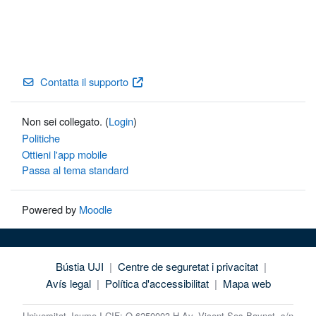
Contatta il supporto
Non sei collegato. (
Login
)
Politiche
Ottieni l'app mobile
Passa al tema standard
Powered by
Moodle
Bústia UJI
|
Centre de seguretat i privacitat
|
Avís legal
|
Política d'accessibilitat
|
Mapa web
Universitat Jaume I CIF: Q-6250003-H Av. Vicent Sos Baynat, s/n