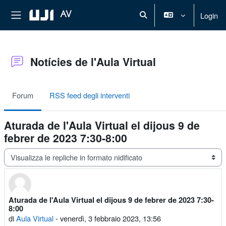
Vai al contenuto principale
Pannello laterale
AV
Login
Attiva/disattiva input di rice
Notícies de l'Aula Virtual
Forum
RSS feed degli interventi
Aturada de l'Aula Virtual el dijous 9 de
febrer de 2023 7:30-8:00
Modalità visualizzazione
Aturada de l'Aula Virtual el dijous 9 de febrer de 2023 7:30-
Numero di risposte: 0
8:00
di
Aula Virtual
-
venerdì, 3 febbraio 2023, 13:56