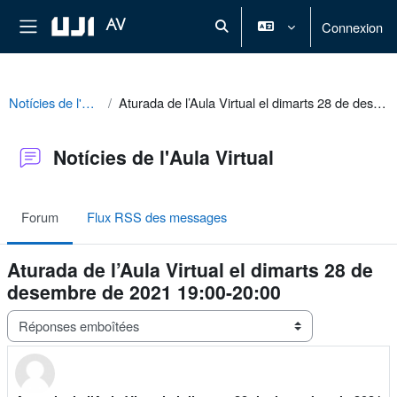
Passer au contenu principal
Panneau latéral
AV
Connexion
Activer/désactiver la saisie de r
Notícies de l'Aula Virtual
Aturada de l’Aula Virtual el dimarts 28 de desembre de 2021 19:00-20:00
Notícies de l'Aula Virtual
Forum
Flux RSS des messages
Aturada de l’Aula Virtual el dimarts 28 de
desembre de 2021 19:00-20:00
Type d’affichage