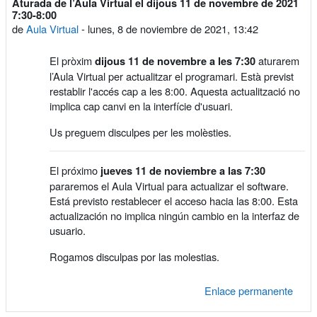
Aturada de l’Aula Virtual el dijous 11 de novembre de 2021
Número de respuestas: 0
7:30-8:00
de
Aula Virtual
-
lunes, 8 de noviembre de 2021, 13:42
El pròxim
aturarem
dijous 11 de novembre a les 7:30
l’Aula Virtual per actualitzar el programari. Està previst
restablir l'accés cap a les 8:00. Aquesta actualització no
implica cap canvi en la interfície d'usuari.
Us preguem disculpes per les molèsties.
El próximo
jueves 11 de noviembre a las 7:30
pararemos el Aula Virtual para actualizar el software.
Está previsto restablecer el acceso hacia las 8:00. Esta
actualización no implica ningún cambio en la interfaz de
usuario.
Rogamos disculpas por las molestias.
Enlace permanente