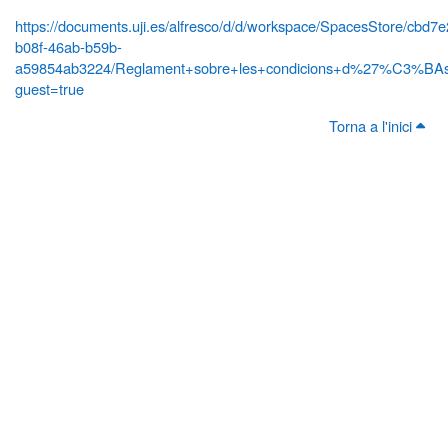
https://documents.uji.es/alfresco/d/d/workspace/SpacesStore/cbd7
b08f-46ab-b59b-
a59854ab3224/Reglament+sobre+les+condicions+d%27%C3%BAs+
guest=true
Torna a l'inici