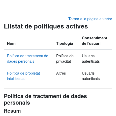
Ves al contingut principal
Tornar a la pàgina anterior
Llistat de polítiques actives
Consentiment
Nom
Tipologia
de l'usuari
Política de tractament de
Política de
Usuaris
dades personals
privacitat
autenticats
Política de propietat
Altres
Usuaris
intel·lectual
autenticats
Política de tractament de dades
personals
Resum