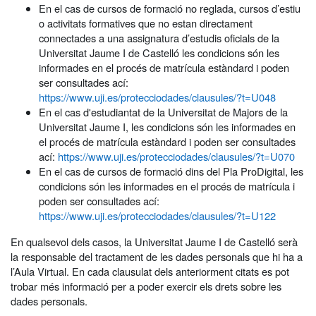
En el cas de cursos de formació no reglada, cursos d’estiu
o activitats formatives que no estan directament
connectades a una assignatura d’estudis oficials de la
Universitat Jaume I de Castelló les condicions són les
informades en el procés de matrícula estàndard i poden
ser consultades ací:
https://www.uji.es/protecciodades/clausules/?t=U048
En el cas d'estudiantat de la Universitat de Majors de la
Universitat Jaume I, les condicions són les informades en
el procés de matrícula estàndard i poden ser consultades
ací:
https://www.uji.es/protecciodades/clausules/?t=U070
En el cas de cursos de formació dins del Pla ProDigital, les
condicions són les informades en el procés de matrícula i
poden ser consultades ací:
https://www.uji.es/protecciodades/clausules/?t=U122
En qualsevol dels casos, la Universitat Jaume I de Castelló serà
la responsable del tractament de les dades personals que hi ha a
l’Aula Virtual. En cada clausulat dels anteriorment citats es pot
trobar més informació per a poder exercir els drets sobre les
dades personals.