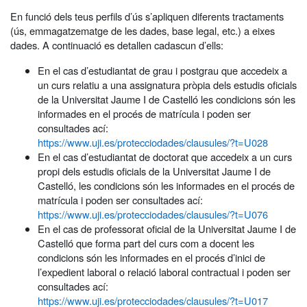
En funció dels teus perfils d’ús s’apliquen diferents tractaments
(ús, emmagatzematge de les dades, base legal, etc.) a eixes
dades. A continuació es detallen cadascun d’ells:
En el cas d’estudiantat de grau i postgrau que accedeix a
un curs relatiu a una assignatura pròpia dels estudis oficials
de la Universitat Jaume I de Castelló les condicions són les
informades en el procés de matrícula i poden ser
consultades ací:
https://www.uji.es/protecciodades/clausules/?t=U028
En el cas d’estudiantat de doctorat que accedeix a un curs
propi dels estudis oficials de la Universitat Jaume I de
Castelló, les condicions són les informades en el procés de
matrícula i poden ser consultades ací:
https://www.uji.es/protecciodades/clausules/?t=U076
En el cas de professorat oficial de la Universitat Jaume I de
Castelló que forma part del curs com a docent les
condicions són les informades en el procés d’inici de
l’expedient laboral o relació laboral contractual i poden ser
consultades ací:
https://www.uji.es/protecciodades/clausules/?t=U017