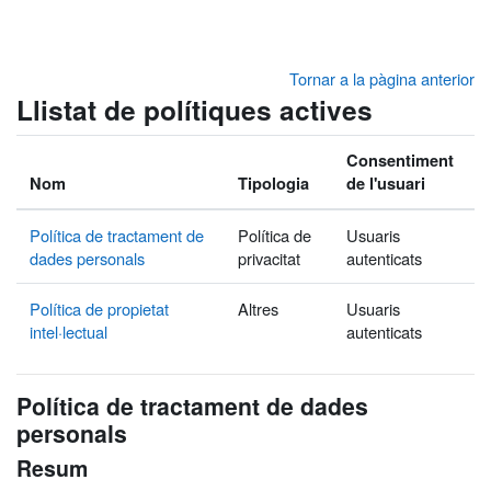
Ves al contingut principal
Tornar a la pàgina anterior
Llistat de polítiques actives
Consentiment
Nom
Tipologia
de l'usuari
Política de tractament de
Política de
Usuaris
dades personals
privacitat
autenticats
Política de propietat
Altres
Usuaris
intel·lectual
autenticats
Política de tractament de dades
personals
Resum