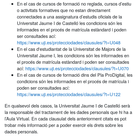
En el cas de cursos de formació no reglada, cursos d’estiu
o activitats formatives que no estan directament
connectades a una assignatura d’estudis oficials de la
Universitat Jaume I de Castelló les condicions són les
informades en el procés de matrícula estàndard i poden
ser consultades ací:
https://www.uji.es/protecciodades/clausules/?t=U048
En el cas d'estudiantat de la Universitat de Majors de la
Universitat Jaume I, les condicions són les informades en
el procés de matrícula estàndard i poden ser consultades
ací:
https://www.uji.es/protecciodades/clausules/?t=U070
En el cas de cursos de formació dins del Pla ProDigital, les
condicions són les informades en el procés de matrícula i
poden ser consultades ací:
https://www.uji.es/protecciodades/clausules/?t=U122
En qualsevol dels casos, la Universitat Jaume I de Castelló serà
la responsable del tractament de les dades personals que hi ha a
l’Aula Virtual. En cada clausulat dels anteriorment citats es pot
trobar més informació per a poder exercir els drets sobre les
dades personals.