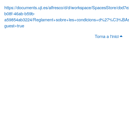
https://documents.uji.es/alfresco/d/d/workspace/SpacesStore/cbd7
b08f-46ab-b59b-
a59854ab3224/Reglament+sobre+les+condicions+d%27%C3%BAs+
guest=true
Torna a l'inici