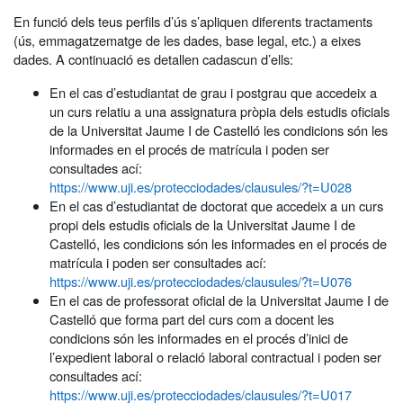
En funció dels teus perfils d’ús s’apliquen diferents tractaments
(ús, emmagatzematge de les dades, base legal, etc.) a eixes
dades. A continuació es detallen cadascun d’ells:
En el cas d’estudiantat de grau i postgrau que accedeix a
un curs relatiu a una assignatura pròpia dels estudis oficials
de la Universitat Jaume I de Castelló les condicions són les
informades en el procés de matrícula i poden ser
consultades ací:
https://www.uji.es/protecciodades/clausules/?t=U028
En el cas d’estudiantat de doctorat que accedeix a un curs
propi dels estudis oficials de la Universitat Jaume I de
Castelló, les condicions són les informades en el procés de
matrícula i poden ser consultades ací:
https://www.uji.es/protecciodades/clausules/?t=U076
En el cas de professorat oficial de la Universitat Jaume I de
Castelló que forma part del curs com a docent les
condicions són les informades en el procés d’inici de
l’expedient laboral o relació laboral contractual i poden ser
consultades ací:
https://www.uji.es/protecciodades/clausules/?t=U017