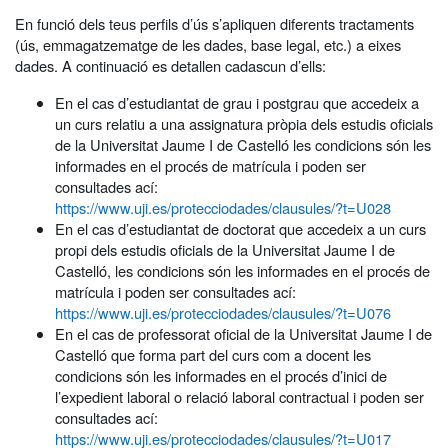
En funció dels teus perfils d’ús s’apliquen diferents tractaments
(ús, emmagatzematge de les dades, base legal, etc.) a eixes
dades. A continuació es detallen cadascun d’ells:
En el cas d’estudiantat de grau i postgrau que accedeix a
un curs relatiu a una assignatura pròpia dels estudis oficials
de la Universitat Jaume I de Castelló les condicions són les
informades en el procés de matrícula i poden ser
consultades ací:
https://www.uji.es/protecciodades/clausules/?t=U028
En el cas d’estudiantat de doctorat que accedeix a un curs
propi dels estudis oficials de la Universitat Jaume I de
Castelló, les condicions són les informades en el procés de
matrícula i poden ser consultades ací:
https://www.uji.es/protecciodades/clausules/?t=U076
En el cas de professorat oficial de la Universitat Jaume I de
Castelló que forma part del curs com a docent les
condicions són les informades en el procés d’inici de
l’expedient laboral o relació laboral contractual i poden ser
consultades ací:
https://www.uji.es/protecciodades/clausules/?t=U017