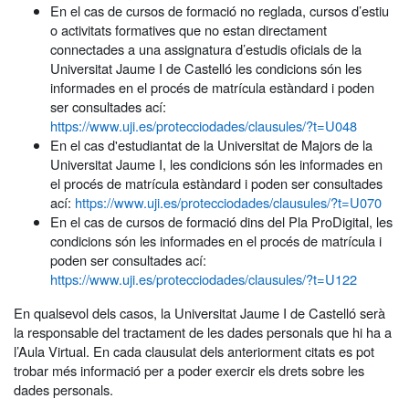
En el cas de cursos de formació no reglada, cursos d’estiu
o activitats formatives que no estan directament
connectades a una assignatura d’estudis oficials de la
Universitat Jaume I de Castelló les condicions són les
informades en el procés de matrícula estàndard i poden
ser consultades ací:
https://www.uji.es/protecciodades/clausules/?t=U048
En el cas d'estudiantat de la Universitat de Majors de la
Universitat Jaume I, les condicions són les informades en
el procés de matrícula estàndard i poden ser consultades
ací:
https://www.uji.es/protecciodades/clausules/?t=U070
En el cas de cursos de formació dins del Pla ProDigital, les
condicions són les informades en el procés de matrícula i
poden ser consultades ací:
https://www.uji.es/protecciodades/clausules/?t=U122
En qualsevol dels casos, la Universitat Jaume I de Castelló serà
la responsable del tractament de les dades personals que hi ha a
l’Aula Virtual. En cada clausulat dels anteriorment citats es pot
trobar més informació per a poder exercir els drets sobre les
dades personals.