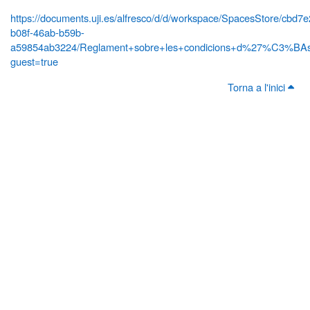
https://documents.uji.es/alfresco/d/d/workspace/SpacesStore/cbd7
b08f-46ab-b59b-
a59854ab3224/Reglament+sobre+les+condicions+d%27%C3%BAs+
guest=true
Torna a l'inici