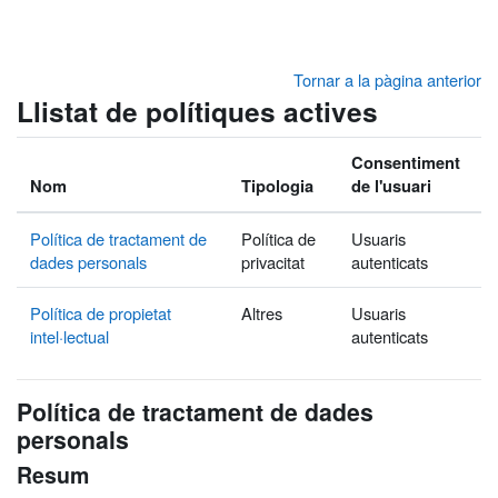
Ves al contingut principal
Tornar a la pàgina anterior
Llistat de polítiques actives
Consentiment
Nom
Tipologia
de l'usuari
Política de tractament de
Política de
Usuaris
dades personals
privacitat
autenticats
Política de propietat
Altres
Usuaris
intel·lectual
autenticats
Política de tractament de dades
personals
Resum