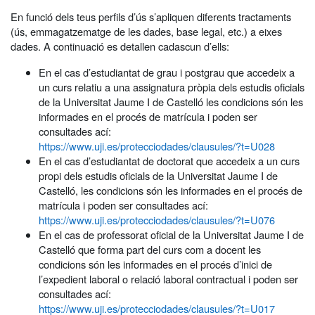
En funció dels teus perfils d’ús s’apliquen diferents tractaments
(ús, emmagatzematge de les dades, base legal, etc.) a eixes
dades. A continuació es detallen cadascun d’ells:
En el cas d’estudiantat de grau i postgrau que accedeix a
un curs relatiu a una assignatura pròpia dels estudis oficials
de la Universitat Jaume I de Castelló les condicions són les
informades en el procés de matrícula i poden ser
consultades ací:
https://www.uji.es/protecciodades/clausules/?t=U028
En el cas d’estudiantat de doctorat que accedeix a un curs
propi dels estudis oficials de la Universitat Jaume I de
Castelló, les condicions són les informades en el procés de
matrícula i poden ser consultades ací:
https://www.uji.es/protecciodades/clausules/?t=U076
En el cas de professorat oficial de la Universitat Jaume I de
Castelló que forma part del curs com a docent les
condicions són les informades en el procés d’inici de
l’expedient laboral o relació laboral contractual i poden ser
consultades ací:
https://www.uji.es/protecciodades/clausules/?t=U017