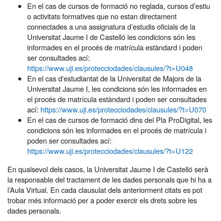
En el cas de cursos de formació no reglada, cursos d’estiu
o activitats formatives que no estan directament
connectades a una assignatura d’estudis oficials de la
Universitat Jaume I de Castelló les condicions són les
informades en el procés de matrícula estàndard i poden
ser consultades ací:
https://www.uji.es/protecciodades/clausules/?t=U048
En el cas d'estudiantat de la Universitat de Majors de la
Universitat Jaume I, les condicions són les informades en
el procés de matrícula estàndard i poden ser consultades
ací:
https://www.uji.es/protecciodades/clausules/?t=U070
En el cas de cursos de formació dins del Pla ProDigital, les
condicions són les informades en el procés de matrícula i
poden ser consultades ací:
https://www.uji.es/protecciodades/clausules/?t=U122
En qualsevol dels casos, la Universitat Jaume I de Castelló serà
la responsable del tractament de les dades personals que hi ha a
l’Aula Virtual. En cada clausulat dels anteriorment citats es pot
trobar més informació per a poder exercir els drets sobre les
dades personals.