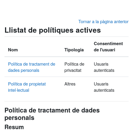
Ves al contingut principal
Tornar a la pàgina anterior
Llistat de polítiques actives
Consentiment
Nom
Tipologia
de l'usuari
Política de tractament de
Política de
Usuaris
dades personals
privacitat
autenticats
Política de propietat
Altres
Usuaris
intel·lectual
autenticats
Política de tractament de dades
personals
Resum