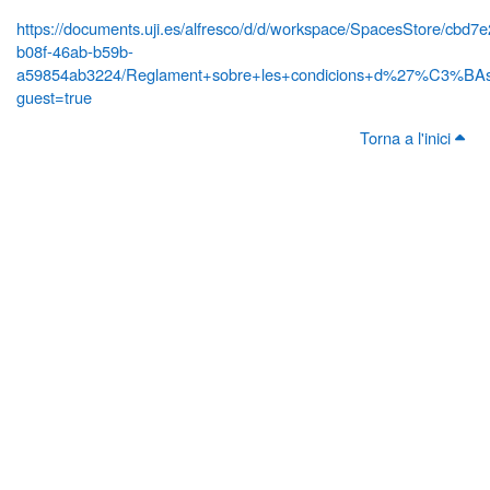
https://documents.uji.es/alfresco/d/d/workspace/SpacesStore/cbd7
b08f-46ab-b59b-
a59854ab3224/Reglament+sobre+les+condicions+d%27%C3%BAs+
guest=true
Torna a l'inici