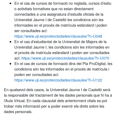
En el cas de cursos de formació no reglada, cursos d’estiu
o activitats formatives que no estan directament
connectades a una assignatura d’estudis oficials de la
Universitat Jaume I de Castelló les condicions són les
informades en el procés de matrícula estàndard i poden
ser consultades ací:
https://www.uji.es/protecciodades/clausules/?t=U048
En el cas d'estudiantat de la Universitat de Majors de la
Universitat Jaume I, les condicions són les informades en
el procés de matrícula estàndard i poden ser consultades
ací:
https://www.uji.es/protecciodades/clausules/?t=U070
En el cas de cursos de formació dins del Pla ProDigital, les
condicions són les informades en el procés de matrícula i
poden ser consultades ací:
https://www.uji.es/protecciodades/clausules/?t=U122
En qualsevol dels casos, la Universitat Jaume I de Castelló serà
la responsable del tractament de les dades personals que hi ha a
l’Aula Virtual. En cada clausulat dels anteriorment citats es pot
trobar més informació per a poder exercir els drets sobre les
dades personals.