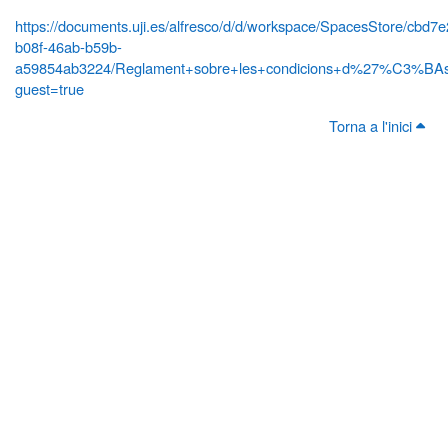
https://documents.uji.es/alfresco/d/d/workspace/SpacesStore/cbd7
b08f-46ab-b59b-
a59854ab3224/Reglament+sobre+les+condicions+d%27%C3%BAs+
guest=true
Torna a l'inici