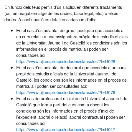
En funció dels teus perfils d’ús s’apliquen diferents tractaments
(ús, emmagatzematge de les dades, base legal, etc.) a eixes
dades. A continuació es detallen cadascun d’ells:
En el cas d’estudiantat de grau i postgrau que accedeix a
un curs relatiu a una assignatura pròpia dels estudis oficials
de la Universitat Jaume I de Castelló les condicions són les
informades en el procés de matrícula i poden ser
consultades ací:
https://www.uji.es/protecciodades/clausules/?t=U028
En el cas d’estudiantat de doctorat que accedeix a un curs
propi dels estudis oficials de la Universitat Jaume I de
Castelló, les condicions són les informades en el procés de
matrícula i poden ser consultades ací:
https://www.uji.es/protecciodades/clausules/?t=U076
En el cas de professorat oficial de la Universitat Jaume I de
Castelló que forma part del curs com a docent les
condicions són les informades en el procés d’inici de
l’expedient laboral o relació laboral contractual i poden ser
consultades ací:
https://www.uji.es/protecciodades/clausules/?t=U017