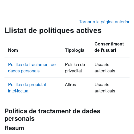
Ves al contingut principal
Tornar a la pàgina anterior
Llistat de polítiques actives
Consentiment
Nom
Tipologia
de l'usuari
Política de tractament de
Política de
Usuaris
dades personals
privacitat
autenticats
Política de propietat
Altres
Usuaris
intel·lectual
autenticats
Política de tractament de dades
personals
Resum