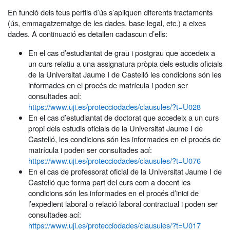
En funció dels teus perfils d’ús s’apliquen diferents tractaments
(ús, emmagatzematge de les dades, base legal, etc.) a eixes
dades. A continuació es detallen cadascun d’ells:
En el cas d’estudiantat de grau i postgrau que accedeix a
un curs relatiu a una assignatura pròpia dels estudis oficials
de la Universitat Jaume I de Castelló les condicions són les
informades en el procés de matrícula i poden ser
consultades ací:
https://www.uji.es/protecciodades/clausules/?t=U028
En el cas d’estudiantat de doctorat que accedeix a un curs
propi dels estudis oficials de la Universitat Jaume I de
Castelló, les condicions són les informades en el procés de
matrícula i poden ser consultades ací:
https://www.uji.es/protecciodades/clausules/?t=U076
En el cas de professorat oficial de la Universitat Jaume I de
Castelló que forma part del curs com a docent les
condicions són les informades en el procés d’inici de
l’expedient laboral o relació laboral contractual i poden ser
consultades ací:
https://www.uji.es/protecciodades/clausules/?t=U017