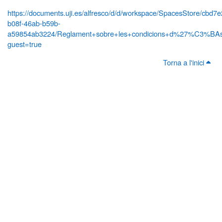
https://documents.uji.es/alfresco/d/d/workspace/SpacesStore/cbd7
b08f-46ab-b59b-
a59854ab3224/Reglament+sobre+les+condicions+d%27%C3%BAs+
guest=true
Torna a l'inici