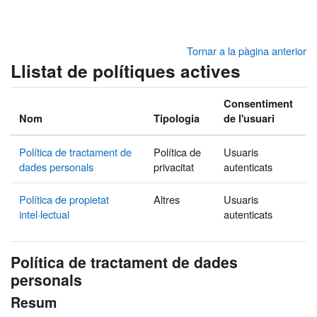
Ves al contingut principal
Tornar a la pàgina anterior
Llistat de polítiques actives
Consentiment
Nom
Tipologia
de l'usuari
Política de tractament de
Política de
Usuaris
dades personals
privacitat
autenticats
Política de propietat
Altres
Usuaris
intel·lectual
autenticats
Política de tractament de dades
personals
Resum