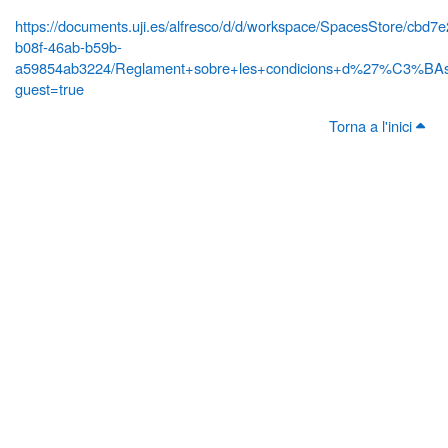
https://documents.uji.es/alfresco/d/d/workspace/SpacesStore/cbd7
b08f-46ab-b59b-
a59854ab3224/Reglament+sobre+les+condicions+d%27%C3%BAs+
guest=true
Torna a l'inici