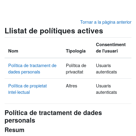
Ves al contingut principal
Tornar a la pàgina anterior
Llistat de polítiques actives
Consentiment
Nom
Tipologia
de l'usuari
Política de tractament de
Política de
Usuaris
dades personals
privacitat
autenticats
Política de propietat
Altres
Usuaris
intel·lectual
autenticats
Política de tractament de dades
personals
Resum