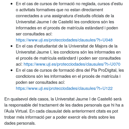
En el cas de cursos de formació no reglada, cursos d’estiu
o activitats formatives que no estan directament
connectades a una assignatura d’estudis oficials de la
Universitat Jaume I de Castelló les condicions són les
informades en el procés de matrícula estàndard i poden
ser consultades ací:
https://www.uji.es/protecciodades/clausules/?t=U048
En el cas d'estudiantat de la Universitat de Majors de la
Universitat Jaume I, les condicions són les informades en
el procés de matrícula estàndard i poden ser consultades
ací:
https://www.uji.es/protecciodades/clausules/?t=U070
En el cas de cursos de formació dins del Pla ProDigital, les
condicions són les informades en el procés de matrícula i
poden ser consultades ací:
https://www.uji.es/protecciodades/clausules/?t=U122
En qualsevol dels casos, la Universitat Jaume I de Castelló serà
la responsable del tractament de les dades personals que hi ha a
l’Aula Virtual. En cada clausulat dels anteriorment citats es pot
trobar més informació per a poder exercir els drets sobre les
dades personals.