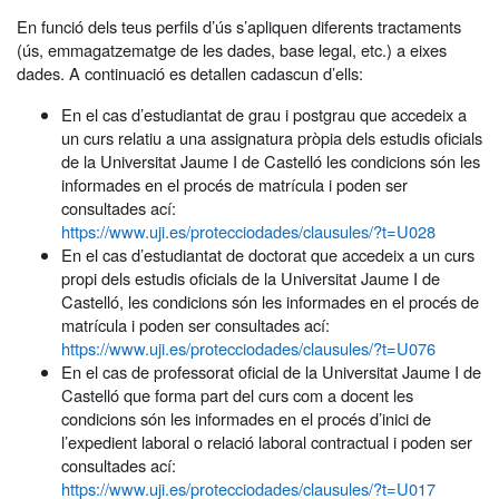
En funció dels teus perfils d’ús s’apliquen diferents tractaments
(ús, emmagatzematge de les dades, base legal, etc.) a eixes
dades. A continuació es detallen cadascun d’ells:
En el cas d’estudiantat de grau i postgrau que accedeix a
un curs relatiu a una assignatura pròpia dels estudis oficials
de la Universitat Jaume I de Castelló les condicions són les
informades en el procés de matrícula i poden ser
consultades ací:
https://www.uji.es/protecciodades/clausules/?t=U028
En el cas d’estudiantat de doctorat que accedeix a un curs
propi dels estudis oficials de la Universitat Jaume I de
Castelló, les condicions són les informades en el procés de
matrícula i poden ser consultades ací:
https://www.uji.es/protecciodades/clausules/?t=U076
En el cas de professorat oficial de la Universitat Jaume I de
Castelló que forma part del curs com a docent les
condicions són les informades en el procés d’inici de
l’expedient laboral o relació laboral contractual i poden ser
consultades ací:
https://www.uji.es/protecciodades/clausules/?t=U017