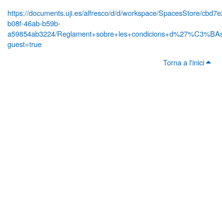
https://documents.uji.es/alfresco/d/d/workspace/SpacesStore/cbd7
b08f-46ab-b59b-
a59854ab3224/Reglament+sobre+les+condicions+d%27%C3%BAs+
guest=true
Torna a l'inici