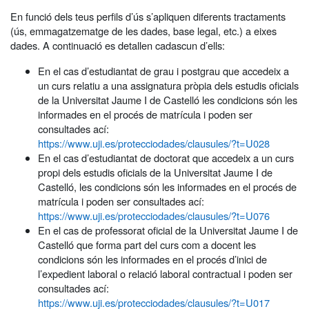
En funció dels teus perfils d’ús s’apliquen diferents tractaments
(ús, emmagatzematge de les dades, base legal, etc.) a eixes
dades. A continuació es detallen cadascun d’ells:
En el cas d’estudiantat de grau i postgrau que accedeix a
un curs relatiu a una assignatura pròpia dels estudis oficials
de la Universitat Jaume I de Castelló les condicions són les
informades en el procés de matrícula i poden ser
consultades ací:
https://www.uji.es/protecciodades/clausules/?t=U028
En el cas d’estudiantat de doctorat que accedeix a un curs
propi dels estudis oficials de la Universitat Jaume I de
Castelló, les condicions són les informades en el procés de
matrícula i poden ser consultades ací:
https://www.uji.es/protecciodades/clausules/?t=U076
En el cas de professorat oficial de la Universitat Jaume I de
Castelló que forma part del curs com a docent les
condicions són les informades en el procés d’inici de
l’expedient laboral o relació laboral contractual i poden ser
consultades ací:
https://www.uji.es/protecciodades/clausules/?t=U017