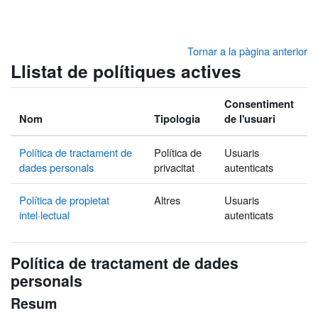
Ves al contingut principal
Tornar a la pàgina anterior
Llistat de polítiques actives
Consentiment
Nom
Tipologia
de l'usuari
Política de tractament de
Política de
Usuaris
dades personals
privacitat
autenticats
Política de propietat
Altres
Usuaris
intel·lectual
autenticats
Política de tractament de dades
personals
Resum