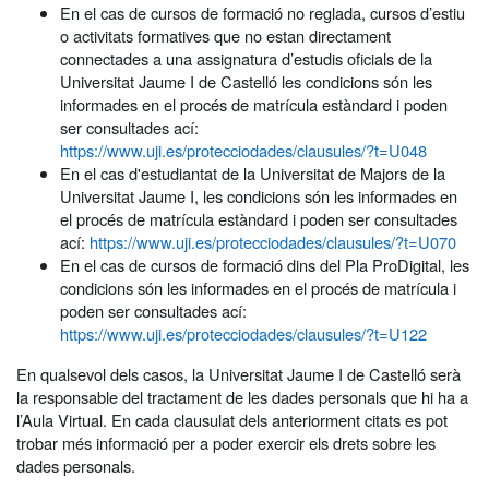
En el cas de cursos de formació no reglada, cursos d’estiu
o activitats formatives que no estan directament
connectades a una assignatura d’estudis oficials de la
Universitat Jaume I de Castelló les condicions són les
informades en el procés de matrícula estàndard i poden
ser consultades ací:
https://www.uji.es/protecciodades/clausules/?t=U048
En el cas d'estudiantat de la Universitat de Majors de la
Universitat Jaume I, les condicions són les informades en
el procés de matrícula estàndard i poden ser consultades
ací:
https://www.uji.es/protecciodades/clausules/?t=U070
En el cas de cursos de formació dins del Pla ProDigital, les
condicions són les informades en el procés de matrícula i
poden ser consultades ací:
https://www.uji.es/protecciodades/clausules/?t=U122
En qualsevol dels casos, la Universitat Jaume I de Castelló serà
la responsable del tractament de les dades personals que hi ha a
l’Aula Virtual. En cada clausulat dels anteriorment citats es pot
trobar més informació per a poder exercir els drets sobre les
dades personals.