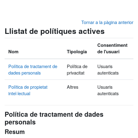
Ves al contingut principal
Tornar a la pàgina anterior
Llistat de polítiques actives
Consentiment
Nom
Tipologia
de l'usuari
Política de tractament de
Política de
Usuaris
dades personals
privacitat
autenticats
Política de propietat
Altres
Usuaris
intel·lectual
autenticats
Política de tractament de dades
personals
Resum