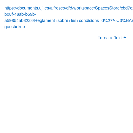
https://documents.uji.es/alfresco/d/d/workspace/SpacesStore/cbd7
b08f-46ab-b59b-
a59854ab3224/Reglament+sobre+les+condicions+d%27%C3%BAs+
guest=true
Torna a l'inici