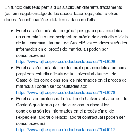
En funció dels teus perfils d’ús s’apliquen diferents tractaments
(ús, emmagatzematge de les dades, base legal, etc.) a eixes
dades. A continuació es detallen cadascun d’ells:
En el cas d’estudiantat de grau i postgrau que accedeix a
un curs relatiu a una assignatura pròpia dels estudis oficials
de la Universitat Jaume I de Castelló les condicions són les
informades en el procés de matrícula i poden ser
consultades ací:
https://www.uji.es/protecciodades/clausules/?t=U028
En el cas d’estudiantat de doctorat que accedeix a un curs
propi dels estudis oficials de la Universitat Jaume I de
Castelló, les condicions són les informades en el procés de
matrícula i poden ser consultades ací:
https://www.uji.es/protecciodades/clausules/?t=U076
En el cas de professorat oficial de la Universitat Jaume I de
Castelló que forma part del curs com a docent les
condicions són les informades en el procés d’inici de
l’expedient laboral o relació laboral contractual i poden ser
consultades ací:
https://www.uji.es/protecciodades/clausules/?t=U017