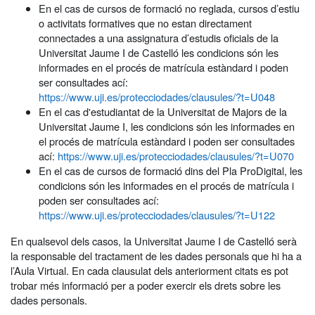
En el cas de cursos de formació no reglada, cursos d’estiu
o activitats formatives que no estan directament
connectades a una assignatura d’estudis oficials de la
Universitat Jaume I de Castelló les condicions són les
informades en el procés de matrícula estàndard i poden
ser consultades ací:
https://www.uji.es/protecciodades/clausules/?t=U048
En el cas d'estudiantat de la Universitat de Majors de la
Universitat Jaume I, les condicions són les informades en
el procés de matrícula estàndard i poden ser consultades
ací:
https://www.uji.es/protecciodades/clausules/?t=U070
En el cas de cursos de formació dins del Pla ProDigital, les
condicions són les informades en el procés de matrícula i
poden ser consultades ací:
https://www.uji.es/protecciodades/clausules/?t=U122
En qualsevol dels casos, la Universitat Jaume I de Castelló serà
la responsable del tractament de les dades personals que hi ha a
l’Aula Virtual. En cada clausulat dels anteriorment citats es pot
trobar més informació per a poder exercir els drets sobre les
dades personals.