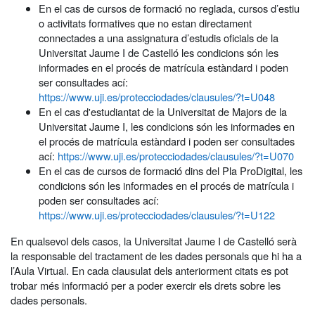
En el cas de cursos de formació no reglada, cursos d’estiu
o activitats formatives que no estan directament
connectades a una assignatura d’estudis oficials de la
Universitat Jaume I de Castelló les condicions són les
informades en el procés de matrícula estàndard i poden
ser consultades ací:
https://www.uji.es/protecciodades/clausules/?t=U048
En el cas d'estudiantat de la Universitat de Majors de la
Universitat Jaume I, les condicions són les informades en
el procés de matrícula estàndard i poden ser consultades
ací:
https://www.uji.es/protecciodades/clausules/?t=U070
En el cas de cursos de formació dins del Pla ProDigital, les
condicions són les informades en el procés de matrícula i
poden ser consultades ací:
https://www.uji.es/protecciodades/clausules/?t=U122
En qualsevol dels casos, la Universitat Jaume I de Castelló serà
la responsable del tractament de les dades personals que hi ha a
l’Aula Virtual. En cada clausulat dels anteriorment citats es pot
trobar més informació per a poder exercir els drets sobre les
dades personals.