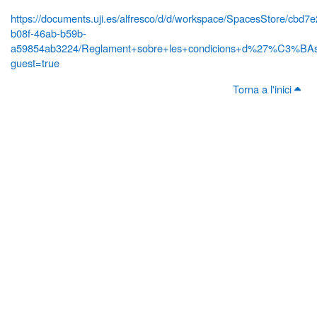
https://documents.uji.es/alfresco/d/d/workspace/SpacesStore/cbd7
b08f-46ab-b59b-
a59854ab3224/Reglament+sobre+les+condicions+d%27%C3%BAs+
guest=true
Torna a l'inici