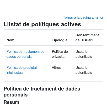
Ves al contingut principal
Tornar a la pàgina anterior
Llistat de polítiques actives
Consentiment
Nom
Tipologia
de l'usuari
Política de tractament de
Política de
Usuaris
dades personals
privacitat
autenticats
Política de propietat
Altres
Usuaris
intel·lectual
autenticats
Política de tractament de dades
personals
Resum