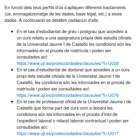
En funció dels teus perfils d’ús s’apliquen diferents tractaments
(ús, emmagatzematge de les dades, base legal, etc.) a eixes
dades. A continuació es detallen cadascun d’ells:
En el cas d’estudiantat de grau i postgrau que accedeix a
un curs relatiu a una assignatura pròpia dels estudis oficials
de la Universitat Jaume I de Castelló les condicions són les
informades en el procés de matrícula i poden ser
consultades ací:
https://www.uji.es/protecciodades/clausules/?t=U028
En el cas d’estudiantat de doctorat que accedeix a un curs
propi dels estudis oficials de la Universitat Jaume I de
Castelló, les condicions són les informades en el procés de
matrícula i poden ser consultades ací:
https://www.uji.es/protecciodades/clausules/?t=U076
En el cas de professorat oficial de la Universitat Jaume I de
Castelló que forma part del curs com a docent les
condicions són les informades en el procés d’inici de
l’expedient laboral o relació laboral contractual i poden ser
consultades ací:
https://www.uji.es/protecciodades/clausules/?t=U017