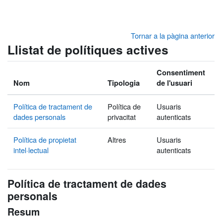
Ves al contingut principal
Tornar a la pàgina anterior
Llistat de polítiques actives
Consentiment
Nom
Tipologia
de l'usuari
Política de tractament de
Política de
Usuaris
dades personals
privacitat
autenticats
Política de propietat
Altres
Usuaris
intel·lectual
autenticats
Política de tractament de dades
personals
Resum