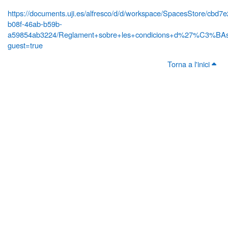
https://documents.uji.es/alfresco/d/d/workspace/SpacesStore/cbd7
b08f-46ab-b59b-
a59854ab3224/Reglament+sobre+les+condicions+d%27%C3%BAs+
guest=true
Torna a l'inici