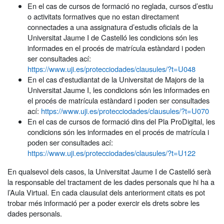
En el cas de cursos de formació no reglada, cursos d’estiu
o activitats formatives que no estan directament
connectades a una assignatura d’estudis oficials de la
Universitat Jaume I de Castelló les condicions són les
informades en el procés de matrícula estàndard i poden
ser consultades ací:
https://www.uji.es/protecciodades/clausules/?t=U048
En el cas d'estudiantat de la Universitat de Majors de la
Universitat Jaume I, les condicions són les informades en
el procés de matrícula estàndard i poden ser consultades
ací:
https://www.uji.es/protecciodades/clausules/?t=U070
En el cas de cursos de formació dins del Pla ProDigital, les
condicions són les informades en el procés de matrícula i
poden ser consultades ací:
https://www.uji.es/protecciodades/clausules/?t=U122
En qualsevol dels casos, la Universitat Jaume I de Castelló serà
la responsable del tractament de les dades personals que hi ha a
l’Aula Virtual. En cada clausulat dels anteriorment citats es pot
trobar més informació per a poder exercir els drets sobre les
dades personals.