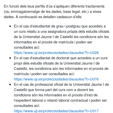
En funció dels teus perfils d’ús s’apliquen diferents tractaments
(ús, emmagatzematge de les dades, base legal, etc.) a eixes
dades. A continuació es detallen cadascun d’ells:
En el cas d’estudiantat de grau i postgrau que accedeix a
un curs relatiu a una assignatura pròpia dels estudis oficials
de la Universitat Jaume I de Castelló les condicions són les
informades en el procés de matrícula i poden ser
consultades ací:
https://www.uji.es/protecciodades/clausules/?t=U028
En el cas d’estudiantat de doctorat que accedeix a un curs
propi dels estudis oficials de la Universitat Jaume I de
Castelló, les condicions són les informades en el procés de
matrícula i poden ser consultades ací:
https://www.uji.es/protecciodades/clausules/?t=U076
En el cas de professorat oficial de la Universitat Jaume I de
Castelló que forma part del curs com a docent les
condicions són les informades en el procés d’inici de
l’expedient laboral o relació laboral contractual i poden ser
consultades ací:
https://www.uji.es/protecciodades/clausules/?t=U017