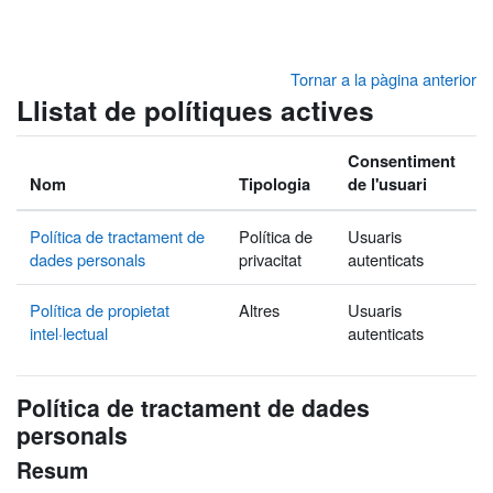
Ves al contingut principal
Tornar a la pàgina anterior
Llistat de polítiques actives
Consentiment
Nom
Tipologia
de l'usuari
Política de tractament de
Política de
Usuaris
dades personals
privacitat
autenticats
Política de propietat
Altres
Usuaris
intel·lectual
autenticats
Política de tractament de dades
personals
Resum