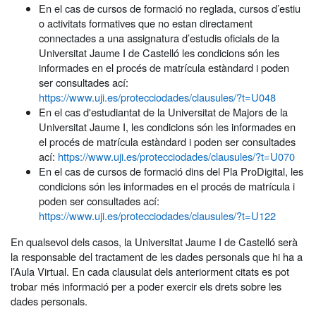
En el cas de cursos de formació no reglada, cursos d’estiu
o activitats formatives que no estan directament
connectades a una assignatura d’estudis oficials de la
Universitat Jaume I de Castelló les condicions són les
informades en el procés de matrícula estàndard i poden
ser consultades ací:
https://www.uji.es/protecciodades/clausules/?t=U048
En el cas d'estudiantat de la Universitat de Majors de la
Universitat Jaume I, les condicions són les informades en
el procés de matrícula estàndard i poden ser consultades
ací:
https://www.uji.es/protecciodades/clausules/?t=U070
En el cas de cursos de formació dins del Pla ProDigital, les
condicions són les informades en el procés de matrícula i
poden ser consultades ací:
https://www.uji.es/protecciodades/clausules/?t=U122
En qualsevol dels casos, la Universitat Jaume I de Castelló serà
la responsable del tractament de les dades personals que hi ha a
l’Aula Virtual. En cada clausulat dels anteriorment citats es pot
trobar més informació per a poder exercir els drets sobre les
dades personals.