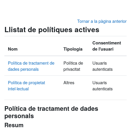
Ves al contingut principal
Tornar a la pàgina anterior
Llistat de polítiques actives
Consentiment
Nom
Tipologia
de l'usuari
Política de tractament de
Política de
Usuaris
dades personals
privacitat
autenticats
Política de propietat
Altres
Usuaris
intel·lectual
autenticats
Política de tractament de dades
personals
Resum