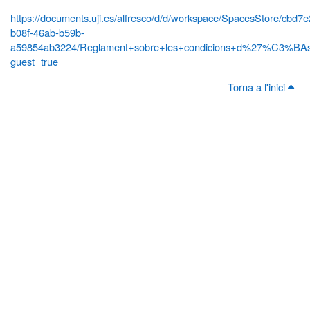
https://documents.uji.es/alfresco/d/d/workspace/SpacesStore/cbd7
b08f-46ab-b59b-
a59854ab3224/Reglament+sobre+les+condicions+d%27%C3%BAs+
guest=true
Torna a l'inici