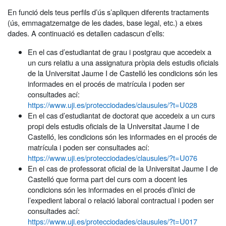
En funció dels teus perfils d’ús s’apliquen diferents tractaments
(ús, emmagatzematge de les dades, base legal, etc.) a eixes
dades. A continuació es detallen cadascun d’ells:
En el cas d’estudiantat de grau i postgrau que accedeix a
un curs relatiu a una assignatura pròpia dels estudis oficials
de la Universitat Jaume I de Castelló les condicions són les
informades en el procés de matrícula i poden ser
consultades ací:
https://www.uji.es/protecciodades/clausules/?t=U028
En el cas d’estudiantat de doctorat que accedeix a un curs
propi dels estudis oficials de la Universitat Jaume I de
Castelló, les condicions són les informades en el procés de
matrícula i poden ser consultades ací:
https://www.uji.es/protecciodades/clausules/?t=U076
En el cas de professorat oficial de la Universitat Jaume I de
Castelló que forma part del curs com a docent les
condicions són les informades en el procés d’inici de
l’expedient laboral o relació laboral contractual i poden ser
consultades ací:
https://www.uji.es/protecciodades/clausules/?t=U017