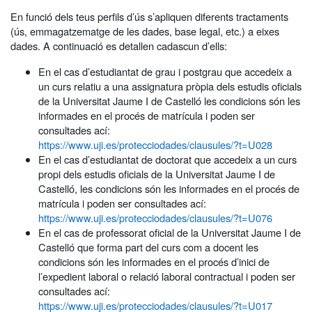
En funció dels teus perfils d’ús s’apliquen diferents tractaments
(ús, emmagatzematge de les dades, base legal, etc.) a eixes
dades. A continuació es detallen cadascun d’ells:
En el cas d’estudiantat de grau i postgrau que accedeix a
un curs relatiu a una assignatura pròpia dels estudis oficials
de la Universitat Jaume I de Castelló les condicions són les
informades en el procés de matrícula i poden ser
consultades ací:
https://www.uji.es/protecciodades/clausules/?t=U028
En el cas d’estudiantat de doctorat que accedeix a un curs
propi dels estudis oficials de la Universitat Jaume I de
Castelló, les condicions són les informades en el procés de
matrícula i poden ser consultades ací:
https://www.uji.es/protecciodades/clausules/?t=U076
En el cas de professorat oficial de la Universitat Jaume I de
Castelló que forma part del curs com a docent les
condicions són les informades en el procés d’inici de
l’expedient laboral o relació laboral contractual i poden ser
consultades ací:
https://www.uji.es/protecciodades/clausules/?t=U017