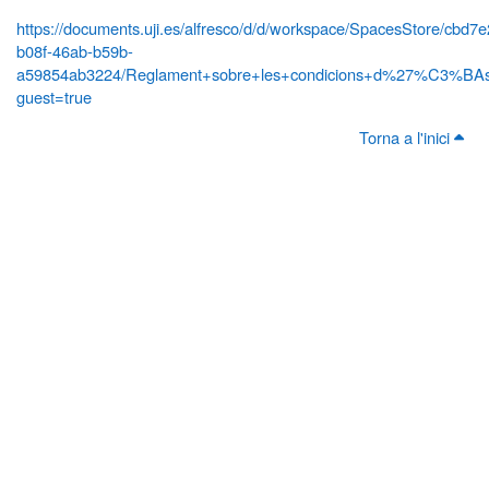
https://documents.uji.es/alfresco/d/d/workspace/SpacesStore/cbd7
b08f-46ab-b59b-
a59854ab3224/Reglament+sobre+les+condicions+d%27%C3%BAs+
guest=true
Torna a l'inici