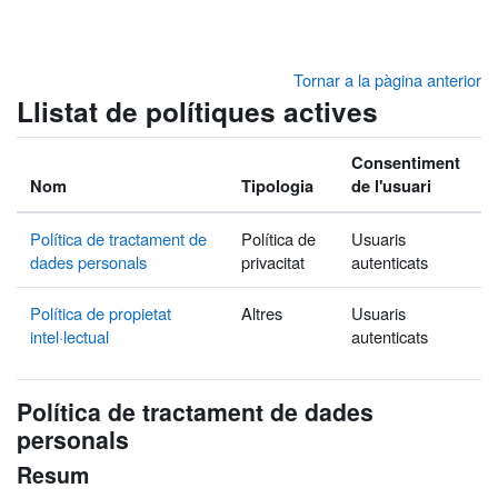
Ves al contingut principal
Tornar a la pàgina anterior
Llistat de polítiques actives
Consentiment
Nom
Tipologia
de l'usuari
Política de tractament de
Política de
Usuaris
dades personals
privacitat
autenticats
Política de propietat
Altres
Usuaris
intel·lectual
autenticats
Política de tractament de dades
personals
Resum