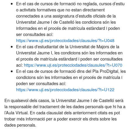
En el cas de cursos de formació no reglada, cursos d’estiu
o activitats formatives que no estan directament
connectades a una assignatura d’estudis oficials de la
Universitat Jaume I de Castelló les condicions són les
informades en el procés de matrícula estàndard i poden
ser consultades ací:
https://www.uji.es/protecciodades/clausules/?t=U048
En el cas d'estudiantat de la Universitat de Majors de la
Universitat Jaume I, les condicions són les informades en
el procés de matrícula estàndard i poden ser consultades
ací:
https://www.uji.es/protecciodades/clausules/?t=U070
En el cas de cursos de formació dins del Pla ProDigital, les
condicions són les informades en el procés de matrícula i
poden ser consultades ací:
https://www.uji.es/protecciodades/clausules/?t=U122
En qualsevol dels casos, la Universitat Jaume I de Castelló serà
la responsable del tractament de les dades personals que hi ha a
l’Aula Virtual. En cada clausulat dels anteriorment citats es pot
trobar més informació per a poder exercir els drets sobre les
dades personals.