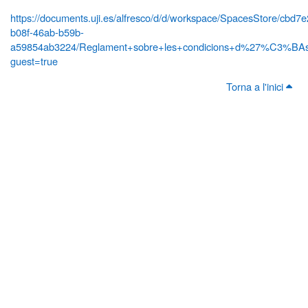
https://documents.uji.es/alfresco/d/d/workspace/SpacesStore/cbd7
b08f-46ab-b59b-
a59854ab3224/Reglament+sobre+les+condicions+d%27%C3%BAs+
guest=true
Torna a l'inici