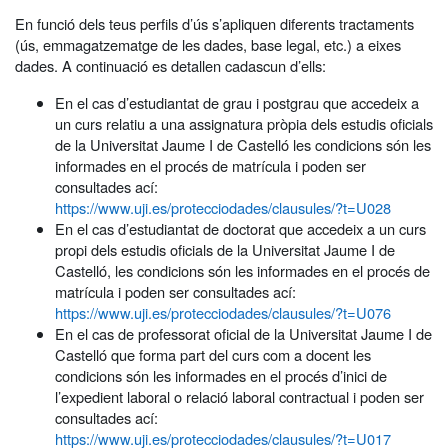
En funció dels teus perfils d’ús s’apliquen diferents tractaments
(ús, emmagatzematge de les dades, base legal, etc.) a eixes
dades. A continuació es detallen cadascun d’ells:
En el cas d’estudiantat de grau i postgrau que accedeix a
un curs relatiu a una assignatura pròpia dels estudis oficials
de la Universitat Jaume I de Castelló les condicions són les
informades en el procés de matrícula i poden ser
consultades ací:
https://www.uji.es/protecciodades/clausules/?t=U028
En el cas d’estudiantat de doctorat que accedeix a un curs
propi dels estudis oficials de la Universitat Jaume I de
Castelló, les condicions són les informades en el procés de
matrícula i poden ser consultades ací:
https://www.uji.es/protecciodades/clausules/?t=U076
En el cas de professorat oficial de la Universitat Jaume I de
Castelló que forma part del curs com a docent les
condicions són les informades en el procés d’inici de
l’expedient laboral o relació laboral contractual i poden ser
consultades ací:
https://www.uji.es/protecciodades/clausules/?t=U017