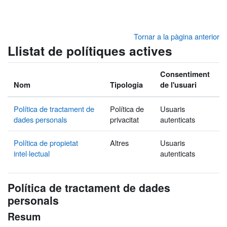
Ves al contingut principal
Tornar a la pàgina anterior
Llistat de polítiques actives
Consentiment
Nom
Tipologia
de l'usuari
Política de tractament de
Política de
Usuaris
dades personals
privacitat
autenticats
Política de propietat
Altres
Usuaris
intel·lectual
autenticats
Política de tractament de dades
personals
Resum