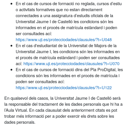
En el cas de cursos de formació no reglada, cursos d’estiu
o activitats formatives que no estan directament
connectades a una assignatura d’estudis oficials de la
Universitat Jaume I de Castelló les condicions són les
informades en el procés de matrícula estàndard i poden
ser consultades ací:
https://www.uji.es/protecciodades/clausules/?t=U048
En el cas d'estudiantat de la Universitat de Majors de la
Universitat Jaume I, les condicions són les informades en
el procés de matrícula estàndard i poden ser consultades
ací:
https://www.uji.es/protecciodades/clausules/?t=U070
En el cas de cursos de formació dins del Pla ProDigital, les
condicions són les informades en el procés de matrícula i
poden ser consultades ací:
https://www.uji.es/protecciodades/clausules/?t=U122
En qualsevol dels casos, la Universitat Jaume I de Castelló serà
la responsable del tractament de les dades personals que hi ha a
l’Aula Virtual. En cada clausulat dels anteriorment citats es pot
trobar més informació per a poder exercir els drets sobre les
dades personals.