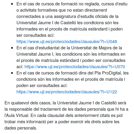
En el cas de cursos de formació no reglada, cursos d’estiu
o activitats formatives que no estan directament
connectades a una assignatura d’estudis oficials de la
Universitat Jaume I de Castelló les condicions són les
informades en el procés de matrícula estàndard i poden
ser consultades ací:
https://www.uji.es/protecciodades/clausules/?t=U048
En el cas d'estudiantat de la Universitat de Majors de la
Universitat Jaume I, les condicions són les informades en
el procés de matrícula estàndard i poden ser consultades
ací:
https://www.uji.es/protecciodades/clausules/?t=U070
En el cas de cursos de formació dins del Pla ProDigital, les
condicions són les informades en el procés de matrícula i
poden ser consultades ací:
https://www.uji.es/protecciodades/clausules/?t=U122
En qualsevol dels casos, la Universitat Jaume I de Castelló serà
la responsable del tractament de les dades personals que hi ha a
l’Aula Virtual. En cada clausulat dels anteriorment citats es pot
trobar més informació per a poder exercir els drets sobre les
dades personals.