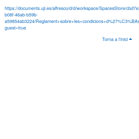
https://documents.uji.es/alfresco/d/d/workspace/SpacesStore/cbd7
b08f-46ab-b59b-
a59854ab3224/Reglament+sobre+les+condicions+d%27%C3%BAs+
guest=true
Torna a l'inici