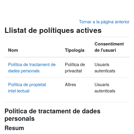
Ves al contingut principal
Tornar a la pàgina anterior
Llistat de polítiques actives
Consentiment
Nom
Tipologia
de l'usuari
Política de tractament de
Política de
Usuaris
dades personals
privacitat
autenticats
Política de propietat
Altres
Usuaris
intel·lectual
autenticats
Política de tractament de dades
personals
Resum