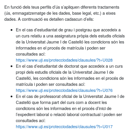
En funció dels teus perfils d’ús s’apliquen diferents tractaments
(ús, emmagatzematge de les dades, base legal, etc.) a eixes
dades. A continuació es detallen cadascun d’ells:
En el cas d’estudiantat de grau i postgrau que accedeix a
un curs relatiu a una assignatura pròpia dels estudis oficials
de la Universitat Jaume I de Castelló les condicions són les
informades en el procés de matrícula i poden ser
consultades ací:
https://www.uji.es/protecciodades/clausules/?t=U028
En el cas d’estudiantat de doctorat que accedeix a un curs
propi dels estudis oficials de la Universitat Jaume I de
Castelló, les condicions són les informades en el procés de
matrícula i poden ser consultades ací:
https://www.uji.es/protecciodades/clausules/?t=U076
En el cas de professorat oficial de la Universitat Jaume I de
Castelló que forma part del curs com a docent les
condicions són les informades en el procés d’inici de
l’expedient laboral o relació laboral contractual i poden ser
consultades ací:
https://www.uji.es/protecciodades/clausules/?t=U017