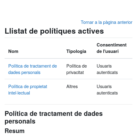
Ves al contingut principal
Tornar a la pàgina anterior
Llistat de polítiques actives
Consentiment
Nom
Tipologia
de l'usuari
Política de tractament de
Política de
Usuaris
dades personals
privacitat
autenticats
Política de propietat
Altres
Usuaris
intel·lectual
autenticats
Política de tractament de dades
personals
Resum