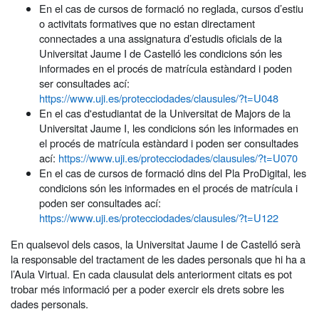
En el cas de cursos de formació no reglada, cursos d’estiu
o activitats formatives que no estan directament
connectades a una assignatura d’estudis oficials de la
Universitat Jaume I de Castelló les condicions són les
informades en el procés de matrícula estàndard i poden
ser consultades ací:
https://www.uji.es/protecciodades/clausules/?t=U048
En el cas d'estudiantat de la Universitat de Majors de la
Universitat Jaume I, les condicions són les informades en
el procés de matrícula estàndard i poden ser consultades
ací:
https://www.uji.es/protecciodades/clausules/?t=U070
En el cas de cursos de formació dins del Pla ProDigital, les
condicions són les informades en el procés de matrícula i
poden ser consultades ací:
https://www.uji.es/protecciodades/clausules/?t=U122
En qualsevol dels casos, la Universitat Jaume I de Castelló serà
la responsable del tractament de les dades personals que hi ha a
l’Aula Virtual. En cada clausulat dels anteriorment citats es pot
trobar més informació per a poder exercir els drets sobre les
dades personals.