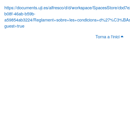
https://documents.uji.es/alfresco/d/d/workspace/SpacesStore/cbd7
b08f-46ab-b59b-
a59854ab3224/Reglament+sobre+les+condicions+d%27%C3%BAs+
guest=true
Torna a l'inici