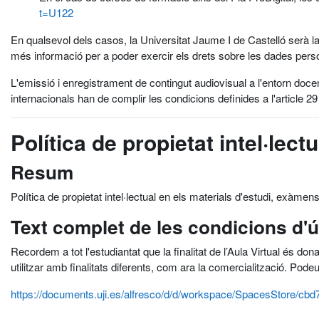
t=U122
En qualsevol dels casos, la Universitat Jaume I de Castelló serà la
més informació per a poder exercir els drets sobre les dades pers
L'emissió i enregistrament de contingut audiovisual a l'entorn doce
internacionals han de complir les condicions definides a l'article 29
Política de propietat intel·lectu
Resum
Política de propietat intel·lectual en els materials d'estudi, exàmens
Text complet de les condicions d'
Recordem a tot l'estudiantat que la finalitat de l’Aula Virtual és don
utilitzar amb finalitats diferents, com ara la comercialització. Pode
https://documents.uji.es/alfresco/d/d/workspace/SpacesStore