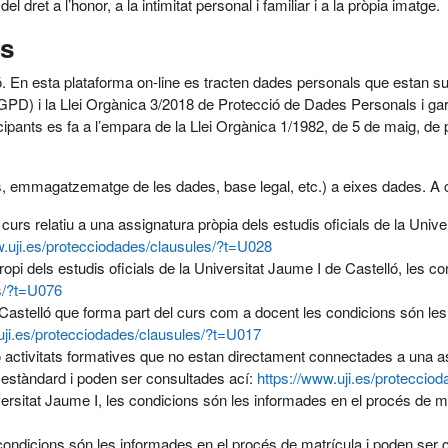
l dret a l’honor, a la intimitat personal i familiar i a la pròpia imatge.
ús
ló. En esta plataforma on-line es tracten dades personals que estan su
D) i la Llei Orgànica 3/2018 de Protecció de Dades Personals i gar
nts es fa a l’empara de la Llei Orgànica 1/1982, de 5 de maig, de protec
(ús, emmagatzematge de les dades, base legal, etc.) a eixes dades. A 
curs relatiu a una assignatura pròpia dels estudis oficials de la Univ
w.uji.es/protecciodades/clausules/?t=U028
opi dels estudis oficials de la Universitat Jaume I de Castelló, les 
es/?t=U076
 Castelló que forma part del curs com a docent les condicions són les i
uji.es/protecciodades/clausules/?t=U017
 activitats formatives que no estan directament connectades a una ass
 estàndard i poden ser consultades ací:
https://www.uji.es/proteccio
iversitat Jaume I, les condicions són les informades en el procés de m
 condicions són les informades en el procés de matrícula i poden ser