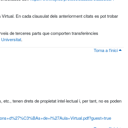
Virtual. En cada clausulat dels anteriorment citats es pot trobar
serveis de terceres parts que comporten transferències
 Universitat
.
Torna a l'inici
 etc., tenen drets de propietat intel·lectual i, per tant, no es poden
dicions+d%27%C3%BAs+de+l%27Aula+Virtual.pdf?guest=true