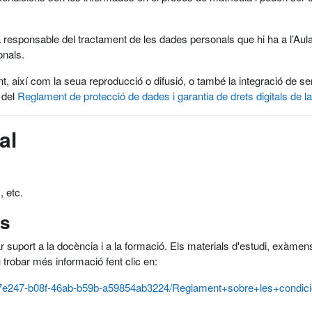
 responsable del tractament de les dades personals que hi ha a l’Aula 
onals.
nt, així com la seua reproducció o difusió, o també la integració de 
 del
Reglament de protecció de dades i garantia de drets digitals de la
al
, etc.
ús
ar suport a la docència i a la formació. Els materials d'estudi, exàmens,
u trobar més informació fent clic en:
/cbd7e247-b08f-46ab-b59b-a59854ab3224/Reglament+sobre+les+con