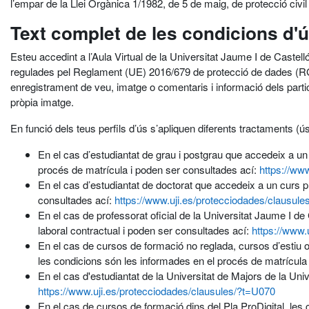
l’empar de la Llei Orgànica 1/1982, de 5 de maig, de protecció civil de
Text complet de les condicions d'
Esteu accedint a l’Aula Virtual de la Universitat Jaume I de Castel
regulades pel Reglament (UE) 2016/679 de protecció de dades (RGP
enregistrament de veu, imatge o comentaris i informació dels participa
pròpia imatge.
En funció dels teus perfils d’ús s’apliquen diferents tractaments 
En el cas d’estudiantat de grau i postgrau que accedeix a un 
procés de matrícula i poden ser consultades ací:
https://ww
En el cas d’estudiantat de doctorat que accedeix a un curs pr
consultades ací:
https://www.uji.es/protecciodades/clausul
En el cas de professorat oficial de la Universitat Jaume I de
laboral contractual i poden ser consultades ací:
https://www.
En el cas de cursos de formació no reglada, cursos d’estiu o
les condicions són les informades en el procés de matrícula
En el cas d'estudiantat de la Universitat de Majors de la Un
https://www.uji.es/protecciodades/clausules/?t=U070
En el cas de cursos de formació dins del Pla ProDigital, les