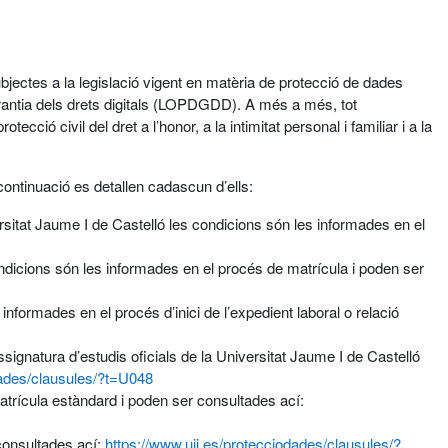
bjectes a la legislació vigent en matèria de protecció de dades
antia dels drets digitals (LOPDGDD). A més a més, tot
ció civil del dret a l’honor, a la intimitat personal i familiar i a la
continuació es detallen cadascun d’ells:
ersitat Jaume I de Castelló les condicions són les informades en el
condicions són les informades en el procés de matrícula i poden ser
nformades en el procés d’inici de l’expedient laboral o relació
ignatura d’estudis oficials de la Universitat Jaume I de Castelló
dades/clausules/?t=U048
atrícula estàndard i poden ser consultades ací:
 consultades ací:
https://www.uji.es/protecciodades/clausules/?