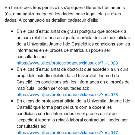
En funció dels teus perfils d’ús s’apliquen diferents tractaments
(ús, emmagatzematge de les dades, base legal, etc.) a eixes
dades. A continuació es detallen cadascun d’ells:
En el cas d’estudiantat de grau i postgrau que accedeix a
un curs relatiu a una assignatura pròpia dels estudis oficials
de la Universitat Jaume I de Castelló les condicions són les
informades en el procés de matrícula i poden ser
consultades ací:
https://www.uji.es/protecciodades/clausules/?t=U028
En el cas d’estudiantat de doctorat que accedeix a un curs
propi dels estudis oficials de la Universitat Jaume I de
Castelló, les condicions són les informades en el procés de
matrícula i poden ser consultades ací:
https://www.uji.es/protecciodades/clausules/?t=U076
En el cas de professorat oficial de la Universitat Jaume I de
Castelló que forma part del curs com a docent les
condicions són les informades en el procés d’inici de
l’expedient laboral o relació laboral contractual i poden ser
consultades ací:
https://www.uji.es/protecciodades/clausules/?t=U017