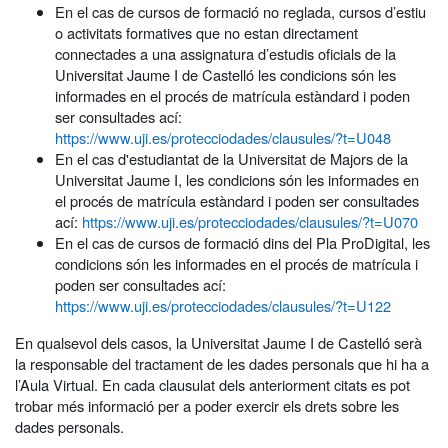
En el cas de cursos de formació no reglada, cursos d’estiu
o activitats formatives que no estan directament
connectades a una assignatura d’estudis oficials de la
Universitat Jaume I de Castelló les condicions són les
informades en el procés de matrícula estàndard i poden
ser consultades ací:
https://www.uji.es/protecciodades/clausules/?t=U048
En el cas d'estudiantat de la Universitat de Majors de la
Universitat Jaume I, les condicions són les informades en
el procés de matrícula estàndard i poden ser consultades
ací:
https://www.uji.es/protecciodades/clausules/?t=U070
En el cas de cursos de formació dins del Pla ProDigital, les
condicions són les informades en el procés de matrícula i
poden ser consultades ací:
https://www.uji.es/protecciodades/clausules/?t=U122
En qualsevol dels casos, la Universitat Jaume I de Castelló serà
la responsable del tractament de les dades personals que hi ha a
l’Aula Virtual. En cada clausulat dels anteriorment citats es pot
trobar més informació per a poder exercir els drets sobre les
dades personals.