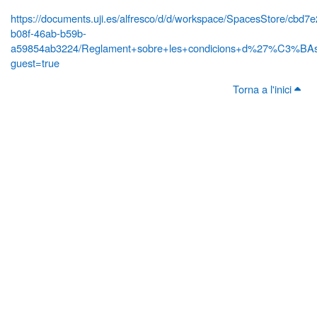
https://documents.uji.es/alfresco/d/d/workspace/SpacesStore/cbd7
b08f-46ab-b59b-
a59854ab3224/Reglament+sobre+les+condicions+d%27%C3%BAs+
guest=true
Torna a l'inici