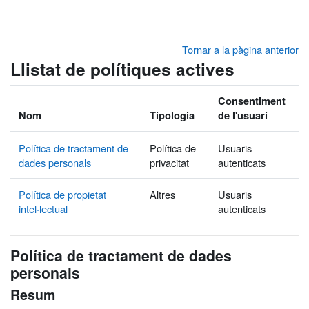
Ves al contingut principal
Tornar a la pàgina anterior
Llistat de polítiques actives
Consentiment
Nom
Tipologia
de l'usuari
Política de tractament de
Política de
Usuaris
dades personals
privacitat
autenticats
Política de propietat
Altres
Usuaris
intel·lectual
autenticats
Política de tractament de dades
personals
Resum