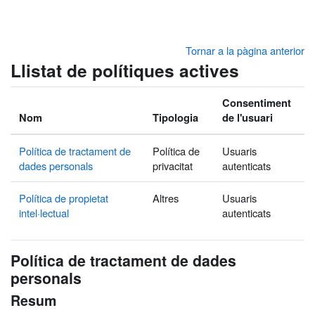
Ves al contingut principal
Tornar a la pàgina anterior
Llistat de polítiques actives
Consentiment
Nom
Tipologia
de l'usuari
Política de tractament de
Política de
Usuaris
dades personals
privacitat
autenticats
Política de propietat
Altres
Usuaris
intel·lectual
autenticats
Política de tractament de dades
personals
Resum