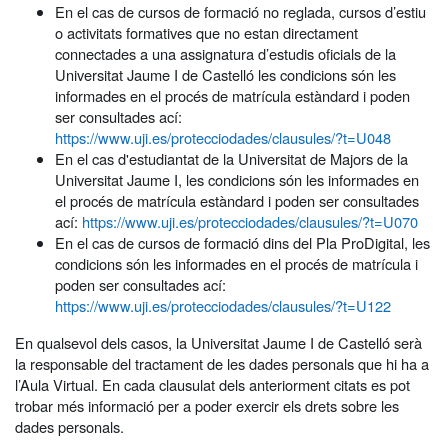
En el cas de cursos de formació no reglada, cursos d’estiu
o activitats formatives que no estan directament
connectades a una assignatura d’estudis oficials de la
Universitat Jaume I de Castelló les condicions són les
informades en el procés de matrícula estàndard i poden
ser consultades ací:
https://www.uji.es/protecciodades/clausules/?t=U048
En el cas d'estudiantat de la Universitat de Majors de la
Universitat Jaume I, les condicions són les informades en
el procés de matrícula estàndard i poden ser consultades
ací:
https://www.uji.es/protecciodades/clausules/?t=U070
En el cas de cursos de formació dins del Pla ProDigital, les
condicions són les informades en el procés de matrícula i
poden ser consultades ací:
https://www.uji.es/protecciodades/clausules/?t=U122
En qualsevol dels casos, la Universitat Jaume I de Castelló serà
la responsable del tractament de les dades personals que hi ha a
l’Aula Virtual. En cada clausulat dels anteriorment citats es pot
trobar més informació per a poder exercir els drets sobre les
dades personals.