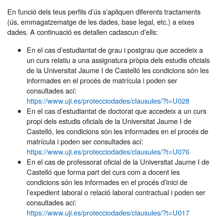
En funció dels teus perfils d’ús s’apliquen diferents tractaments
(ús, emmagatzematge de les dades, base legal, etc.) a eixes
dades. A continuació es detallen cadascun d’ells:
En el cas d’estudiantat de grau i postgrau que accedeix a
un curs relatiu a una assignatura pròpia dels estudis oficials
de la Universitat Jaume I de Castelló les condicions són les
informades en el procés de matrícula i poden ser
consultades ací:
https://www.uji.es/protecciodades/clausules/?t=U028
En el cas d’estudiantat de doctorat que accedeix a un curs
propi dels estudis oficials de la Universitat Jaume I de
Castelló, les condicions són les informades en el procés de
matrícula i poden ser consultades ací:
https://www.uji.es/protecciodades/clausules/?t=U076
En el cas de professorat oficial de la Universitat Jaume I de
Castelló que forma part del curs com a docent les
condicions són les informades en el procés d’inici de
l’expedient laboral o relació laboral contractual i poden ser
consultades ací:
https://www.uji.es/protecciodades/clausules/?t=U017