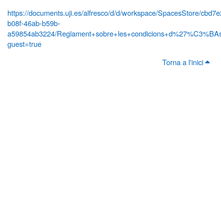
https://documents.uji.es/alfresco/d/d/workspace/SpacesStore/cbd7
b08f-46ab-b59b-
a59854ab3224/Reglament+sobre+les+condicions+d%27%C3%BAs+
guest=true
Torna a l'inici