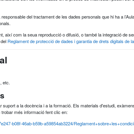
 responsable del tractament de les dades personals que hi ha a l’Aula 
onals.
nt, així com la seua reproducció o difusió, o també la integració de 
 del
Reglament de protecció de dades i garantia de drets digitals de la
al
, etc.
ús
ar suport a la docència i a la formació. Els materials d'estudi, exàmens,
u trobar més informació fent clic en:
/cbd7e247-b08f-46ab-b59b-a59854ab3224/Reglament+sobre+les+con