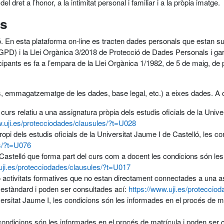
l dret a l’honor, a la intimitat personal i familiar i a la pròpia imatge.
ús
ló. En esta plataforma on-line es tracten dades personals que estan su
D) i la Llei Orgànica 3/2018 de Protecció de Dades Personals i gar
nts es fa a l’empara de la Llei Orgànica 1/1982, de 5 de maig, de protec
(ús, emmagatzematge de les dades, base legal, etc.) a eixes dades. A 
curs relatiu a una assignatura pròpia dels estudis oficials de la Univ
w.uji.es/protecciodades/clausules/?t=U028
opi dels estudis oficials de la Universitat Jaume I de Castelló, les 
es/?t=U076
 Castelló que forma part del curs com a docent les condicions són les i
uji.es/protecciodades/clausules/?t=U017
 activitats formatives que no estan directament connectades a una ass
 estàndard i poden ser consultades ací:
https://www.uji.es/proteccio
iversitat Jaume I, les condicions són les informades en el procés de m
 condicions són les informades en el procés de matrícula i poden ser