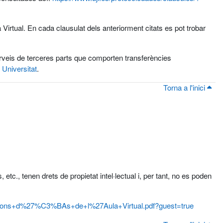
Virtual. En cada clausulat dels anteriorment citats es pot trobar
serveis de terceres parts que comporten transferències
 Universitat
.
Torna a l'inici
 etc., tenen drets de propietat intel·lectual i, per tant, no es poden
dicions+d%27%C3%BAs+de+l%27Aula+Virtual.pdf?guest=true