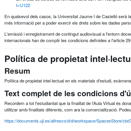
t=U122
En qualsevol dels casos, la Universitat Jaume I de Castelló serà la
més informació per a poder exercir els drets sobre les dades pers
L'emissió i enregistrament de contingut audiovisual a l'entorn doce
internacionals han de complir les condicions definides a l'article 29
Política de propietat intel·lectu
Resum
Política de propietat intel·lectual en els materials d'estudi, exàmens
Text complet de les condicions d'
Recordem a tot l'estudiantat que la finalitat de l’Aula Virtual és don
utilitzar amb finalitats diferents, com ara la comercialització. Pode
https://documents.uji.es/alfresco/d/d/workspace/SpacesStore