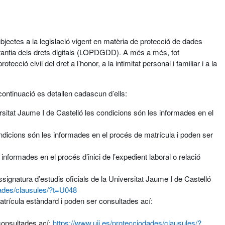
bjectes a la legislació vigent en matèria de protecció de dades
antia dels drets digitals (LOPDGDD). A més a més, tot
ció civil del dret a l’honor, a la intimitat personal i familiar i a la
continuació es detallen cadascun d’ells:
ersitat Jaume I de Castelló les condicions són les informades en el
condicions són les informades en el procés de matrícula i poden ser
nformades en el procés d’inici de l’expedient laboral o relació
ignatura d’estudis oficials de la Universitat Jaume I de Castelló
dades/clausules/?t=U048
atrícula estàndard i poden ser consultades ací:
 consultades ací:
https://www.uji.es/protecciodades/clausules/?