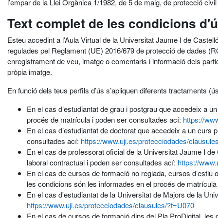
l’empar de la Llei Orgànica 1/1982, de 5 de maig, de protecció civil de
Text complet de les condicions d'
Esteu accedint a l’Aula Virtual de la Universitat Jaume I de Castel
regulades pel Reglament (UE) 2016/679 de protecció de dades (RGP
enregistrament de veu, imatge o comentaris i informació dels participa
pròpia imatge.
En funció dels teus perfils d’ús s’apliquen diferents tractaments 
En el cas d’estudiantat de grau i postgrau que accedeix a un 
procés de matrícula i poden ser consultades ací:
https://ww
En el cas d’estudiantat de doctorat que accedeix a un curs pr
consultades ací:
https://www.uji.es/protecciodades/clausul
En el cas de professorat oficial de la Universitat Jaume I de
laboral contractual i poden ser consultades ací:
https://www.
En el cas de cursos de formació no reglada, cursos d’estiu o
les condicions són les informades en el procés de matrícula
En el cas d'estudiantat de la Universitat de Majors de la Un
https://www.uji.es/protecciodades/clausules/?t=U070
En el cas de cursos de formació dins del Pla ProDigital, les