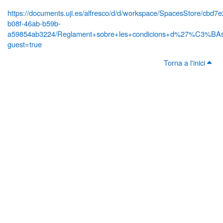
https://documents.uji.es/alfresco/d/d/workspace/SpacesStore/cbd7
b08f-46ab-b59b-
a59854ab3224/Reglament+sobre+les+condicions+d%27%C3%BAs+
guest=true
Torna a l'inici