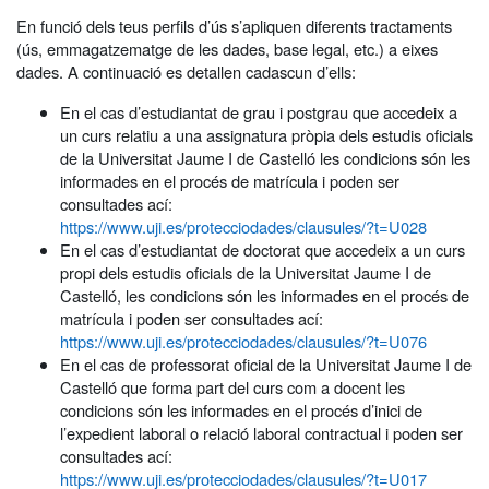
En funció dels teus perfils d’ús s’apliquen diferents tractaments
(ús, emmagatzematge de les dades, base legal, etc.) a eixes
dades. A continuació es detallen cadascun d’ells:
En el cas d’estudiantat de grau i postgrau que accedeix a
un curs relatiu a una assignatura pròpia dels estudis oficials
de la Universitat Jaume I de Castelló les condicions són les
informades en el procés de matrícula i poden ser
consultades ací:
https://www.uji.es/protecciodades/clausules/?t=U028
En el cas d’estudiantat de doctorat que accedeix a un curs
propi dels estudis oficials de la Universitat Jaume I de
Castelló, les condicions són les informades en el procés de
matrícula i poden ser consultades ací:
https://www.uji.es/protecciodades/clausules/?t=U076
En el cas de professorat oficial de la Universitat Jaume I de
Castelló que forma part del curs com a docent les
condicions són les informades en el procés d’inici de
l’expedient laboral o relació laboral contractual i poden ser
consultades ací:
https://www.uji.es/protecciodades/clausules/?t=U017