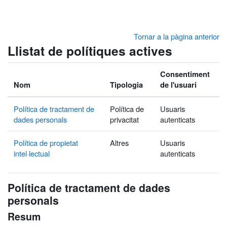
Ves al contingut principal
Tornar a la pàgina anterior
Llistat de polítiques actives
Consentiment
Nom
Tipologia
de l'usuari
Política de tractament de
Política de
Usuaris
dades personals
privacitat
autenticats
Política de propietat
Altres
Usuaris
intel·lectual
autenticats
Política de tractament de dades
personals
Resum