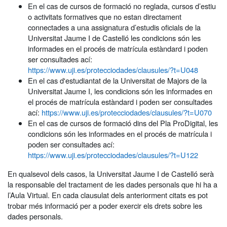
En el cas de cursos de formació no reglada, cursos d’estiu
o activitats formatives que no estan directament
connectades a una assignatura d’estudis oficials de la
Universitat Jaume I de Castelló les condicions són les
informades en el procés de matrícula estàndard i poden
ser consultades ací:
https://www.uji.es/protecciodades/clausules/?t=U048
En el cas d'estudiantat de la Universitat de Majors de la
Universitat Jaume I, les condicions són les informades en
el procés de matrícula estàndard i poden ser consultades
ací:
https://www.uji.es/protecciodades/clausules/?t=U070
En el cas de cursos de formació dins del Pla ProDigital, les
condicions són les informades en el procés de matrícula i
poden ser consultades ací:
https://www.uji.es/protecciodades/clausules/?t=U122
En qualsevol dels casos, la Universitat Jaume I de Castelló serà
la responsable del tractament de les dades personals que hi ha a
l’Aula Virtual. En cada clausulat dels anteriorment citats es pot
trobar més informació per a poder exercir els drets sobre les
dades personals.