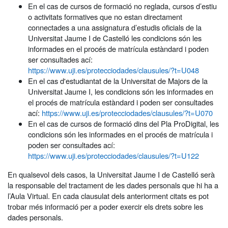
En el cas de cursos de formació no reglada, cursos d’estiu
o activitats formatives que no estan directament
connectades a una assignatura d’estudis oficials de la
Universitat Jaume I de Castelló les condicions són les
informades en el procés de matrícula estàndard i poden
ser consultades ací:
https://www.uji.es/protecciodades/clausules/?t=U048
En el cas d'estudiantat de la Universitat de Majors de la
Universitat Jaume I, les condicions són les informades en
el procés de matrícula estàndard i poden ser consultades
ací:
https://www.uji.es/protecciodades/clausules/?t=U070
En el cas de cursos de formació dins del Pla ProDigital, les
condicions són les informades en el procés de matrícula i
poden ser consultades ací:
https://www.uji.es/protecciodades/clausules/?t=U122
En qualsevol dels casos, la Universitat Jaume I de Castelló serà
la responsable del tractament de les dades personals que hi ha a
l’Aula Virtual. En cada clausulat dels anteriorment citats es pot
trobar més informació per a poder exercir els drets sobre les
dades personals.