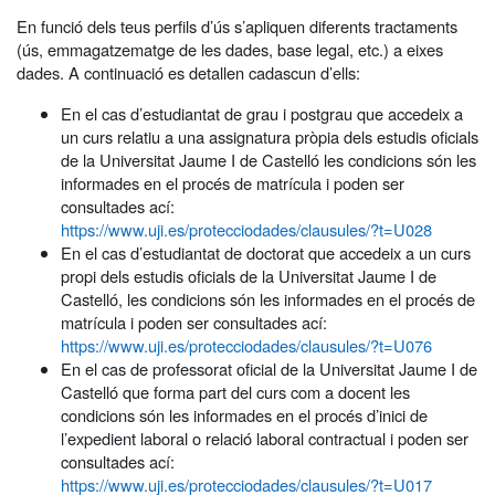
En funció dels teus perfils d’ús s’apliquen diferents tractaments
(ús, emmagatzematge de les dades, base legal, etc.) a eixes
dades. A continuació es detallen cadascun d’ells:
En el cas d’estudiantat de grau i postgrau que accedeix a
un curs relatiu a una assignatura pròpia dels estudis oficials
de la Universitat Jaume I de Castelló les condicions són les
informades en el procés de matrícula i poden ser
consultades ací:
https://www.uji.es/protecciodades/clausules/?t=U028
En el cas d’estudiantat de doctorat que accedeix a un curs
propi dels estudis oficials de la Universitat Jaume I de
Castelló, les condicions són les informades en el procés de
matrícula i poden ser consultades ací:
https://www.uji.es/protecciodades/clausules/?t=U076
En el cas de professorat oficial de la Universitat Jaume I de
Castelló que forma part del curs com a docent les
condicions són les informades en el procés d’inici de
l’expedient laboral o relació laboral contractual i poden ser
consultades ací:
https://www.uji.es/protecciodades/clausules/?t=U017