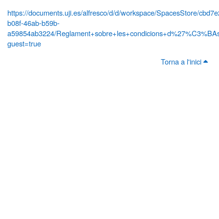
https://documents.uji.es/alfresco/d/d/workspace/SpacesStore/cbd7
b08f-46ab-b59b-
a59854ab3224/Reglament+sobre+les+condicions+d%27%C3%BAs+
guest=true
Torna a l'inici