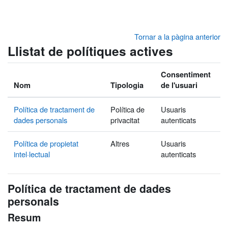
Ves al contingut principal
Tornar a la pàgina anterior
Llistat de polítiques actives
Consentiment
Nom
Tipologia
de l'usuari
Política de tractament de
Política de
Usuaris
dades personals
privacitat
autenticats
Política de propietat
Altres
Usuaris
intel·lectual
autenticats
Política de tractament de dades
personals
Resum