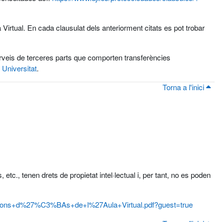
Virtual. En cada clausulat dels anteriorment citats es pot trobar
serveis de terceres parts que comporten transferències
 Universitat
.
Torna a l'inici
 etc., tenen drets de propietat intel·lectual i, per tant, no es poden
dicions+d%27%C3%BAs+de+l%27Aula+Virtual.pdf?guest=true