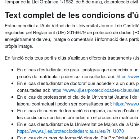
l’empar de la Llei Orgànica 1/1982, de 5 de maig, de protecció civil de
Text complet de les condicions d'
Esteu accedint a l’Aula Virtual de la Universitat Jaume I de Castel
regulades pel Reglament (UE) 2016/679 de protecció de dades (RGP
enregistrament de veu, imatge o comentaris i informació dels participa
pròpia imatge.
En funció dels teus perfils d’ús s’apliquen diferents tractaments 
En el cas d’estudiantat de grau i postgrau que accedeix a un 
procés de matrícula i poden ser consultades ací:
https://ww
En el cas d’estudiantat de doctorat que accedeix a un curs pr
consultades ací:
https://www.uji.es/protecciodades/clausul
En el cas de professorat oficial de la Universitat Jaume I de
laboral contractual i poden ser consultades ací:
https://www.
En el cas de cursos de formació no reglada, cursos d’estiu o
les condicions són les informades en el procés de matrícula
En el cas d'estudiantat de la Universitat de Majors de la Un
https://www.uji.es/protecciodades/clausules/?t=U070
En el cas de cursos de formació dins del Pla ProDigital, les