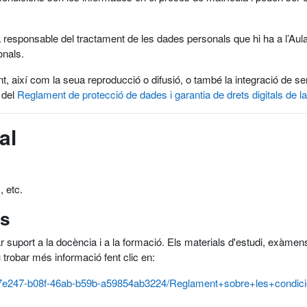
 responsable del tractament de les dades personals que hi ha a l’Aula 
onals.
nt, així com la seua reproducció o difusió, o també la integració de 
 del
Reglament de protecció de dades i garantia de drets digitals de la
al
, etc.
ús
ar suport a la docència i a la formació. Els materials d'estudi, exàmens,
u trobar més informació fent clic en:
/cbd7e247-b08f-46ab-b59b-a59854ab3224/Reglament+sobre+les+con