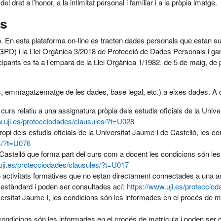
l dret a l’honor, a la intimitat personal i familiar i a la pròpia imatge.
ús
ló. En esta plataforma on-line es tracten dades personals que estan su
D) i la Llei Orgànica 3/2018 de Protecció de Dades Personals i gar
nts es fa a l’empara de la Llei Orgànica 1/1982, de 5 de maig, de protec
(ús, emmagatzematge de les dades, base legal, etc.) a eixes dades. A 
curs relatiu a una assignatura pròpia dels estudis oficials de la Univ
w.uji.es/protecciodades/clausules/?t=U028
opi dels estudis oficials de la Universitat Jaume I de Castelló, les 
es/?t=U076
 Castelló que forma part del curs com a docent les condicions són les i
uji.es/protecciodades/clausules/?t=U017
 activitats formatives que no estan directament connectades a una ass
 estàndard i poden ser consultades ací:
https://www.uji.es/proteccio
iversitat Jaume I, les condicions són les informades en el procés de m
 condicions són les informades en el procés de matrícula i poden ser