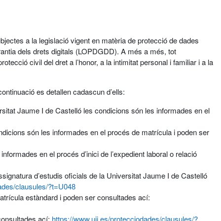
bjectes a la legislació vigent en matèria de protecció de dades
antia dels drets digitals (LOPDGDD). A més a més, tot
ció civil del dret a l’honor, a la intimitat personal i familiar i a la
continuació es detallen cadascun d’ells:
ersitat Jaume I de Castelló les condicions són les informades en el
condicions són les informades en el procés de matrícula i poden ser
nformades en el procés d’inici de l’expedient laboral o relació
ignatura d’estudis oficials de la Universitat Jaume I de Castelló
dades/clausules/?t=U048
atrícula estàndard i poden ser consultades ací:
 consultades ací:
https://www.uji.es/protecciodades/clausules/?