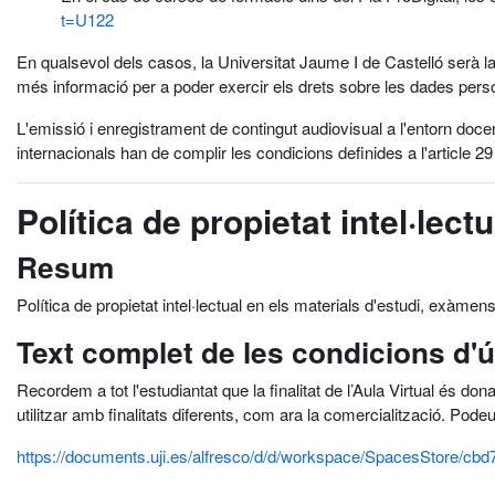
t=U122
En qualsevol dels casos, la Universitat Jaume I de Castelló serà la
més informació per a poder exercir els drets sobre les dades pers
L'emissió i enregistrament de contingut audiovisual a l'entorn doce
internacionals han de complir les condicions definides a l'article 29
Política de propietat intel·lectu
Resum
Política de propietat intel·lectual en els materials d'estudi, exàmens
Text complet de les condicions d'
Recordem a tot l'estudiantat que la finalitat de l’Aula Virtual és don
utilitzar amb finalitats diferents, com ara la comercialització. Pode
https://documents.uji.es/alfresco/d/d/workspace/SpacesStore