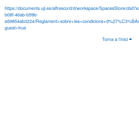
https://documents.uji.es/alfresco/d/d/workspace/SpacesStore/cbd7
b08f-46ab-b59b-
a59854ab3224/Reglament+sobre+les+condicions+d%27%C3%BAs+
guest=true
Torna a l'inici