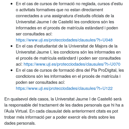
En el cas de cursos de formació no reglada, cursos d’estiu
o activitats formatives que no estan directament
connectades a una assignatura d’estudis oficials de la
Universitat Jaume I de Castelló les condicions són les
informades en el procés de matrícula estàndard i poden
ser consultades ací:
https://www.uji.es/protecciodades/clausules/?t=U048
En el cas d'estudiantat de la Universitat de Majors de la
Universitat Jaume I, les condicions són les informades en
el procés de matrícula estàndard i poden ser consultades
ací:
https://www.uji.es/protecciodades/clausules/?t=U070
En el cas de cursos de formació dins del Pla ProDigital, les
condicions són les informades en el procés de matrícula i
poden ser consultades ací:
https://www.uji.es/protecciodades/clausules/?t=U122
En qualsevol dels casos, la Universitat Jaume I de Castelló serà
la responsable del tractament de les dades personals que hi ha a
l’Aula Virtual. En cada clausulat dels anteriorment citats es pot
trobar més informació per a poder exercir els drets sobre les
dades personals.