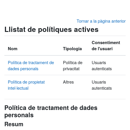
Ves al contingut principal
Tornar a la pàgina anterior
Llistat de polítiques actives
Consentiment
Nom
Tipologia
de l'usuari
Política de tractament de
Política de
Usuaris
dades personals
privacitat
autenticats
Política de propietat
Altres
Usuaris
intel·lectual
autenticats
Política de tractament de dades
personals
Resum