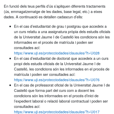
En funció dels teus perfils d’ús s’apliquen diferents tractaments
(ús, emmagatzematge de les dades, base legal, etc.) a eixes
dades. A continuació es detallen cadascun d’ells:
En el cas d’estudiantat de grau i postgrau que accedeix a
un curs relatiu a una assignatura pròpia dels estudis oficials
de la Universitat Jaume I de Castelló les condicions són les
informades en el procés de matrícula i poden ser
consultades ací:
https://www.uji.es/protecciodades/clausules/?t=U028
En el cas d’estudiantat de doctorat que accedeix a un curs
propi dels estudis oficials de la Universitat Jaume I de
Castelló, les condicions són les informades en el procés de
matrícula i poden ser consultades ací:
https://www.uji.es/protecciodades/clausules/?t=U076
En el cas de professorat oficial de la Universitat Jaume I de
Castelló que forma part del curs com a docent les
condicions són les informades en el procés d’inici de
l’expedient laboral o relació laboral contractual i poden ser
consultades ací:
https://www.uji.es/protecciodades/clausules/?t=U017