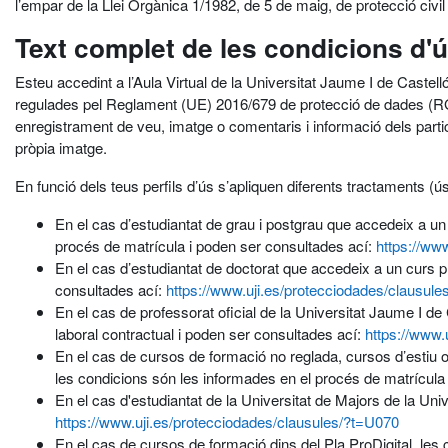
l’empar de la Llei Orgànica 1/1982, de 5 de maig, de protecció civil de
Text complet de les condicions d'
Esteu accedint a l’Aula Virtual de la Universitat Jaume I de Castel
regulades pel Reglament (UE) 2016/679 de protecció de dades (RGP
enregistrament de veu, imatge o comentaris i informació dels participa
pròpia imatge.
En funció dels teus perfils d’ús s’apliquen diferents tractaments 
En el cas d’estudiantat de grau i postgrau que accedeix a un 
procés de matrícula i poden ser consultades ací:
https://ww
En el cas d’estudiantat de doctorat que accedeix a un curs pr
consultades ací:
https://www.uji.es/protecciodades/clausul
En el cas de professorat oficial de la Universitat Jaume I de
laboral contractual i poden ser consultades ací:
https://www.
En el cas de cursos de formació no reglada, cursos d’estiu o
les condicions són les informades en el procés de matrícula
En el cas d'estudiantat de la Universitat de Majors de la Un
https://www.uji.es/protecciodades/clausules/?t=U070
En el cas de cursos de formació dins del Pla ProDigital, les