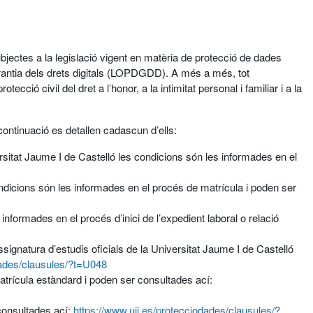
bjectes a la legislació vigent en matèria de protecció de dades
antia dels drets digitals (LOPDGDD). A més a més, tot
ció civil del dret a l’honor, a la intimitat personal i familiar i a la
continuació es detallen cadascun d’ells:
ersitat Jaume I de Castelló les condicions són les informades en el
condicions són les informades en el procés de matrícula i poden ser
nformades en el procés d’inici de l’expedient laboral o relació
ignatura d’estudis oficials de la Universitat Jaume I de Castelló
dades/clausules/?t=U048
atrícula estàndard i poden ser consultades ací:
 consultades ací:
https://www.uji.es/protecciodades/clausules/?