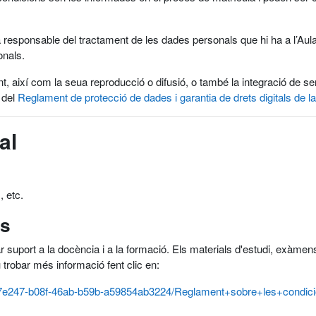
 responsable del tractament de les dades personals que hi ha a l’Aula 
onals.
nt, així com la seua reproducció o difusió, o també la integració de 
 del
Reglament de protecció de dades i garantia de drets digitals de la
al
, etc.
ús
ar suport a la docència i a la formació. Els materials d'estudi, exàmens,
u trobar més informació fent clic en:
/cbd7e247-b08f-46ab-b59b-a59854ab3224/Reglament+sobre+les+con