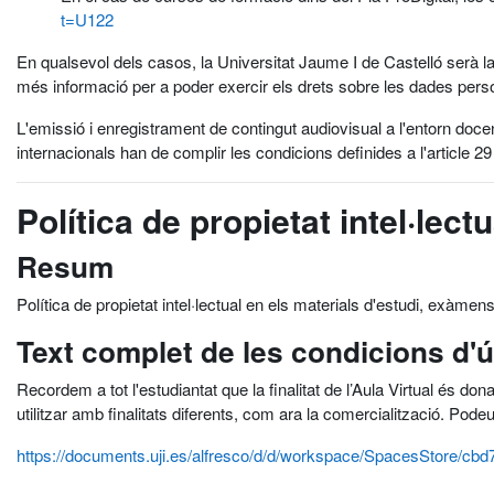
t=U122
En qualsevol dels casos, la Universitat Jaume I de Castelló serà la
més informació per a poder exercir els drets sobre les dades pers
L'emissió i enregistrament de contingut audiovisual a l'entorn doce
internacionals han de complir les condicions definides a l'article 29
Política de propietat intel·lectu
Resum
Política de propietat intel·lectual en els materials d'estudi, exàmens
Text complet de les condicions d'
Recordem a tot l'estudiantat que la finalitat de l’Aula Virtual és don
utilitzar amb finalitats diferents, com ara la comercialització. Pode
https://documents.uji.es/alfresco/d/d/workspace/SpacesStore