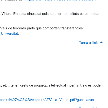
Virtual. En cada clausulat dels anteriorment citats es pot trobar
serveis de terceres parts que comporten transferències
 Universitat
.
Torna a l'inici
 etc., tenen drets de propietat intel·lectual i, per tant, no es poden
dicions+d%27%C3%BAs+de+l%27Aula+Virtual.pdf?guest=true