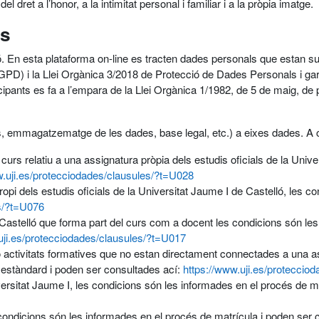
l dret a l’honor, a la intimitat personal i familiar i a la pròpia imatge.
ús
ló. En esta plataforma on-line es tracten dades personals que estan su
D) i la Llei Orgànica 3/2018 de Protecció de Dades Personals i gar
nts es fa a l’empara de la Llei Orgànica 1/1982, de 5 de maig, de protec
(ús, emmagatzematge de les dades, base legal, etc.) a eixes dades. A 
curs relatiu a una assignatura pròpia dels estudis oficials de la Univ
w.uji.es/protecciodades/clausules/?t=U028
opi dels estudis oficials de la Universitat Jaume I de Castelló, les 
es/?t=U076
 Castelló que forma part del curs com a docent les condicions són les i
uji.es/protecciodades/clausules/?t=U017
 activitats formatives que no estan directament connectades a una ass
 estàndard i poden ser consultades ací:
https://www.uji.es/proteccio
iversitat Jaume I, les condicions són les informades en el procés de m
 condicions són les informades en el procés de matrícula i poden ser