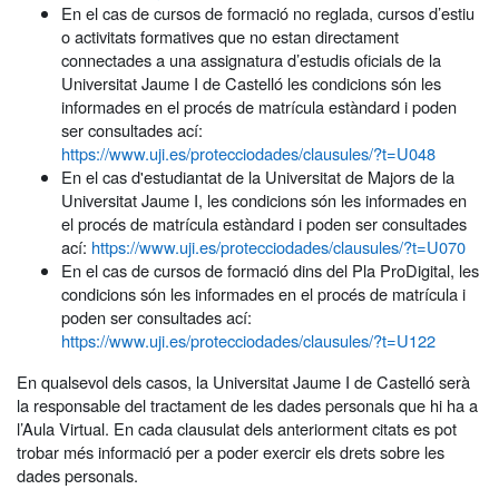
En el cas de cursos de formació no reglada, cursos d’estiu
o activitats formatives que no estan directament
connectades a una assignatura d’estudis oficials de la
Universitat Jaume I de Castelló les condicions són les
informades en el procés de matrícula estàndard i poden
ser consultades ací:
https://www.uji.es/protecciodades/clausules/?t=U048
En el cas d'estudiantat de la Universitat de Majors de la
Universitat Jaume I, les condicions són les informades en
el procés de matrícula estàndard i poden ser consultades
ací:
https://www.uji.es/protecciodades/clausules/?t=U070
En el cas de cursos de formació dins del Pla ProDigital, les
condicions són les informades en el procés de matrícula i
poden ser consultades ací:
https://www.uji.es/protecciodades/clausules/?t=U122
En qualsevol dels casos, la Universitat Jaume I de Castelló serà
la responsable del tractament de les dades personals que hi ha a
l’Aula Virtual. En cada clausulat dels anteriorment citats es pot
trobar més informació per a poder exercir els drets sobre les
dades personals.