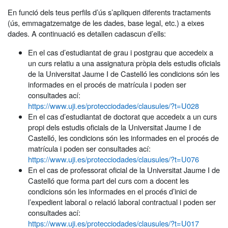
En funció dels teus perfils d’ús s’apliquen diferents tractaments
(ús, emmagatzematge de les dades, base legal, etc.) a eixes
dades. A continuació es detallen cadascun d’ells:
En el cas d’estudiantat de grau i postgrau que accedeix a
un curs relatiu a una assignatura pròpia dels estudis oficials
de la Universitat Jaume I de Castelló les condicions són les
informades en el procés de matrícula i poden ser
consultades ací:
https://www.uji.es/protecciodades/clausules/?t=U028
En el cas d’estudiantat de doctorat que accedeix a un curs
propi dels estudis oficials de la Universitat Jaume I de
Castelló, les condicions són les informades en el procés de
matrícula i poden ser consultades ací:
https://www.uji.es/protecciodades/clausules/?t=U076
En el cas de professorat oficial de la Universitat Jaume I de
Castelló que forma part del curs com a docent les
condicions són les informades en el procés d’inici de
l’expedient laboral o relació laboral contractual i poden ser
consultades ací:
https://www.uji.es/protecciodades/clausules/?t=U017