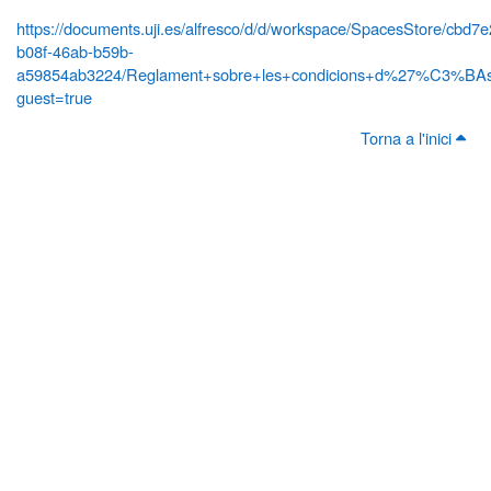
https://documents.uji.es/alfresco/d/d/workspace/SpacesStore/cbd7
b08f-46ab-b59b-
a59854ab3224/Reglament+sobre+les+condicions+d%27%C3%BAs+
guest=true
Torna a l'inici