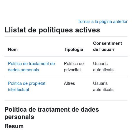
Ves al contingut principal
Tornar a la pàgina anterior
Llistat de polítiques actives
Consentiment
Nom
Tipologia
de l'usuari
Política de tractament de
Política de
Usuaris
dades personals
privacitat
autenticats
Política de propietat
Altres
Usuaris
intel·lectual
autenticats
Política de tractament de dades
personals
Resum