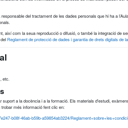
 responsable del tractament de les dades personals que hi ha a l’Aula 
onals.
nt, així com la seua reproducció o difusió, o també la integració de 
 del
Reglament de protecció de dades i garantia de drets digitals de la
al
, etc.
ús
ar suport a la docència i a la formació. Els materials d'estudi, exàmens,
u trobar més informació fent clic en:
/cbd7e247-b08f-46ab-b59b-a59854ab3224/Reglament+sobre+les+con