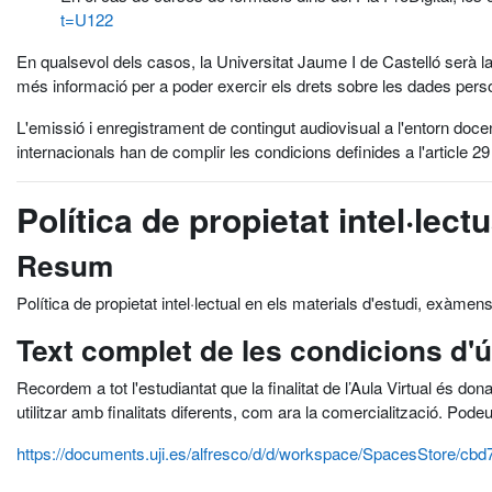
t=U122
En qualsevol dels casos, la Universitat Jaume I de Castelló serà la
més informació per a poder exercir els drets sobre les dades pers
L'emissió i enregistrament de contingut audiovisual a l'entorn doce
internacionals han de complir les condicions definides a l'article 29
Política de propietat intel·lectu
Resum
Política de propietat intel·lectual en els materials d'estudi, exàmens
Text complet de les condicions d'
Recordem a tot l'estudiantat que la finalitat de l’Aula Virtual és don
utilitzar amb finalitats diferents, com ara la comercialització. Pode
https://documents.uji.es/alfresco/d/d/workspace/SpacesStore