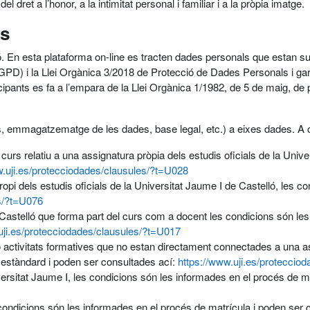
l dret a l’honor, a la intimitat personal i familiar i a la pròpia imatge.
ús
ló. En esta plataforma on-line es tracten dades personals que estan su
D) i la Llei Orgànica 3/2018 de Protecció de Dades Personals i gar
nts es fa a l’empara de la Llei Orgànica 1/1982, de 5 de maig, de protec
(ús, emmagatzematge de les dades, base legal, etc.) a eixes dades. A 
curs relatiu a una assignatura pròpia dels estudis oficials de la Univ
w.uji.es/protecciodades/clausules/?t=U028
opi dels estudis oficials de la Universitat Jaume I de Castelló, les 
es/?t=U076
 Castelló que forma part del curs com a docent les condicions són les i
uji.es/protecciodades/clausules/?t=U017
 activitats formatives que no estan directament connectades a una ass
 estàndard i poden ser consultades ací:
https://www.uji.es/proteccio
iversitat Jaume I, les condicions són les informades en el procés de m
 condicions són les informades en el procés de matrícula i poden ser