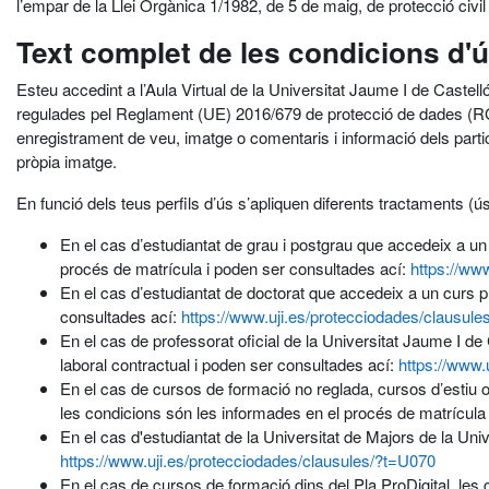
l’empar de la Llei Orgànica 1/1982, de 5 de maig, de protecció civil de
Text complet de les condicions d'
Esteu accedint a l’Aula Virtual de la Universitat Jaume I de Castel
regulades pel Reglament (UE) 2016/679 de protecció de dades (RGP
enregistrament de veu, imatge o comentaris i informació dels participa
pròpia imatge.
En funció dels teus perfils d’ús s’apliquen diferents tractaments 
En el cas d’estudiantat de grau i postgrau que accedeix a un 
procés de matrícula i poden ser consultades ací:
https://ww
En el cas d’estudiantat de doctorat que accedeix a un curs pr
consultades ací:
https://www.uji.es/protecciodades/clausul
En el cas de professorat oficial de la Universitat Jaume I de
laboral contractual i poden ser consultades ací:
https://www.
En el cas de cursos de formació no reglada, cursos d’estiu o
les condicions són les informades en el procés de matrícula
En el cas d'estudiantat de la Universitat de Majors de la Un
https://www.uji.es/protecciodades/clausules/?t=U070
En el cas de cursos de formació dins del Pla ProDigital, les