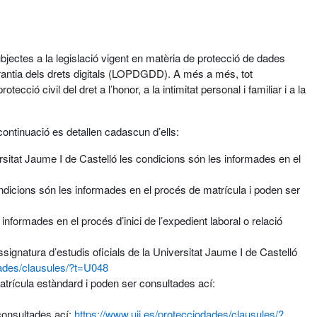
bjectes a la legislació vigent en matèria de protecció de dades
antia dels drets digitals (LOPDGDD). A més a més, tot
ció civil del dret a l’honor, a la intimitat personal i familiar i a la
continuació es detallen cadascun d’ells:
ersitat Jaume I de Castelló les condicions són les informades en el
condicions són les informades en el procés de matrícula i poden ser
nformades en el procés d’inici de l’expedient laboral o relació
ignatura d’estudis oficials de la Universitat Jaume I de Castelló
dades/clausules/?t=U048
atrícula estàndard i poden ser consultades ací:
 consultades ací:
https://www.uji.es/protecciodades/clausules/?