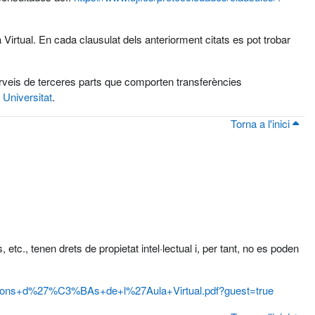
Virtual. En cada clausulat dels anteriorment citats es pot trobar
serveis de terceres parts que comporten transferències
 Universitat
.
Torna a l'inici
 etc., tenen drets de propietat intel·lectual i, per tant, no es poden
dicions+d%27%C3%BAs+de+l%27Aula+Virtual.pdf?guest=true