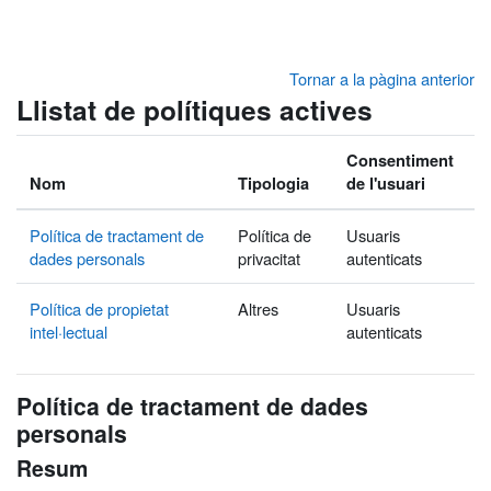
Ves al contingut principal
Tornar a la pàgina anterior
Llistat de polítiques actives
Consentiment
Nom
Tipologia
de l'usuari
Política de tractament de
Política de
Usuaris
dades personals
privacitat
autenticats
Política de propietat
Altres
Usuaris
intel·lectual
autenticats
Política de tractament de dades
personals
Resum