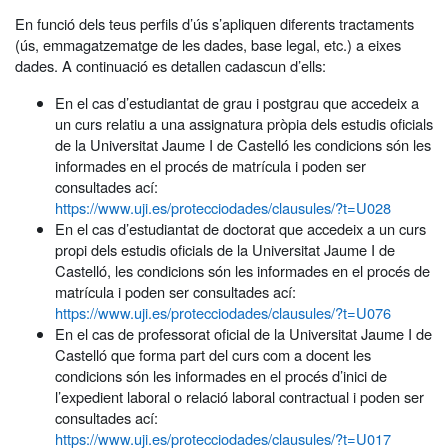
En funció dels teus perfils d’ús s’apliquen diferents tractaments
(ús, emmagatzematge de les dades, base legal, etc.) a eixes
dades. A continuació es detallen cadascun d’ells:
En el cas d’estudiantat de grau i postgrau que accedeix a
un curs relatiu a una assignatura pròpia dels estudis oficials
de la Universitat Jaume I de Castelló les condicions són les
informades en el procés de matrícula i poden ser
consultades ací:
https://www.uji.es/protecciodades/clausules/?t=U028
En el cas d’estudiantat de doctorat que accedeix a un curs
propi dels estudis oficials de la Universitat Jaume I de
Castelló, les condicions són les informades en el procés de
matrícula i poden ser consultades ací:
https://www.uji.es/protecciodades/clausules/?t=U076
En el cas de professorat oficial de la Universitat Jaume I de
Castelló que forma part del curs com a docent les
condicions són les informades en el procés d’inici de
l’expedient laboral o relació laboral contractual i poden ser
consultades ací:
https://www.uji.es/protecciodades/clausules/?t=U017