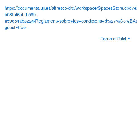
https://documents.uji.es/alfresco/d/d/workspace/SpacesStore/cbd7
b08f-46ab-b59b-
a59854ab3224/Reglament+sobre+les+condicions+d%27%C3%BAs+
guest=true
Torna a l'inici