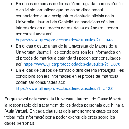
En el cas de cursos de formació no reglada, cursos d’estiu
o activitats formatives que no estan directament
connectades a una assignatura d’estudis oficials de la
Universitat Jaume I de Castelló les condicions són les
informades en el procés de matrícula estàndard i poden
ser consultades ací:
https://www.uji.es/protecciodades/clausules/?t=U048
En el cas d'estudiantat de la Universitat de Majors de la
Universitat Jaume I, les condicions són les informades en
el procés de matrícula estàndard i poden ser consultades
ací:
https://www.uji.es/protecciodades/clausules/?t=U070
En el cas de cursos de formació dins del Pla ProDigital, les
condicions són les informades en el procés de matrícula i
poden ser consultades ací:
https://www.uji.es/protecciodades/clausules/?t=U122
En qualsevol dels casos, la Universitat Jaume I de Castelló serà
la responsable del tractament de les dades personals que hi ha a
l’Aula Virtual. En cada clausulat dels anteriorment citats es pot
trobar més informació per a poder exercir els drets sobre les
dades personals.