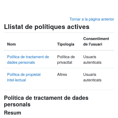
Ves al contingut principal
Tornar a la pàgina anterior
Llistat de polítiques actives
Consentiment
Nom
Tipologia
de l'usuari
Política de tractament de
Política de
Usuaris
dades personals
privacitat
autenticats
Política de propietat
Altres
Usuaris
intel·lectual
autenticats
Política de tractament de dades
personals
Resum