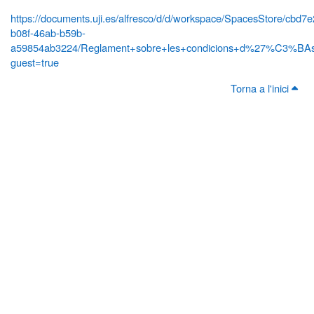
https://documents.uji.es/alfresco/d/d/workspace/SpacesStore/cbd7
b08f-46ab-b59b-
a59854ab3224/Reglament+sobre+les+condicions+d%27%C3%BAs+
guest=true
Torna a l'inici