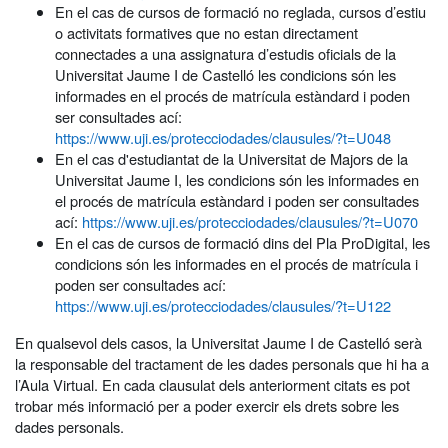
En el cas de cursos de formació no reglada, cursos d’estiu
o activitats formatives que no estan directament
connectades a una assignatura d’estudis oficials de la
Universitat Jaume I de Castelló les condicions són les
informades en el procés de matrícula estàndard i poden
ser consultades ací:
https://www.uji.es/protecciodades/clausules/?t=U048
En el cas d'estudiantat de la Universitat de Majors de la
Universitat Jaume I, les condicions són les informades en
el procés de matrícula estàndard i poden ser consultades
ací:
https://www.uji.es/protecciodades/clausules/?t=U070
En el cas de cursos de formació dins del Pla ProDigital, les
condicions són les informades en el procés de matrícula i
poden ser consultades ací:
https://www.uji.es/protecciodades/clausules/?t=U122
En qualsevol dels casos, la Universitat Jaume I de Castelló serà
la responsable del tractament de les dades personals que hi ha a
l’Aula Virtual. En cada clausulat dels anteriorment citats es pot
trobar més informació per a poder exercir els drets sobre les
dades personals.